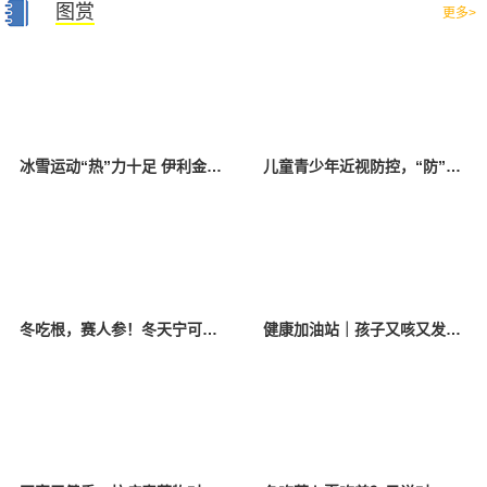
图赏
更多>
冰雪运动“热”力十足 伊利金领冠带萌宝嗨玩“冰雪四城”闹新春
儿童青少年近视防控，“防”的到底是什么？
冬吃根，赛人参！冬天宁可不吃肉，也别错过这些 “根菜王”
健康加油站｜孩子又咳又发烧？可能中招这个病