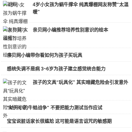
4岁小女孩为蜗牛撑伞 纯真爆棚网友称赞“太温
暖”
亲贝网小编推荐培养性别意识的绘本
亲贝网小编带你看如何为孩子买玩具
感统失调不是病 3~6岁为孩子建立感觉统合能力
孩子的文具“玩具化” 其实暗藏危险会引发意外
”幼升小的牛蛙战争“ 不要把能力测试当作应试
宝宝说脏话家长很尴尬 这可能是语言诅咒的敏感期