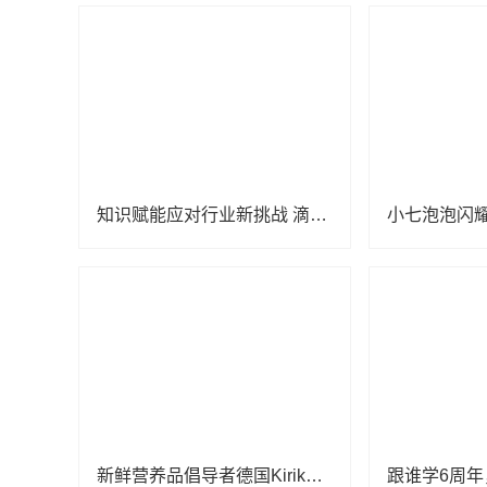
知识赋能应对行业新挑战 滴适宝“儿童健康与发展学术研讨专项培训”长沙站圆满成功
新鲜营养品倡导者德国Kiriko凯利蔻携爆品参展进博会