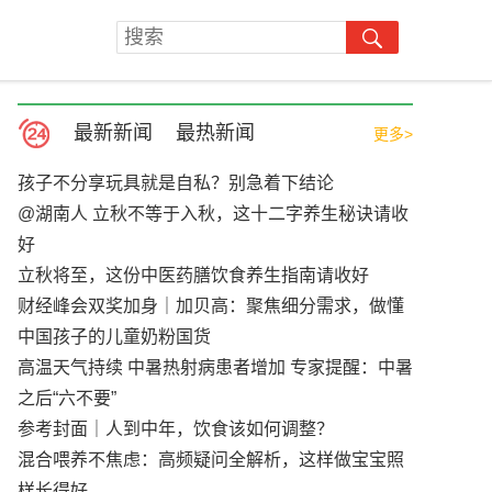
最新新闻
最热新闻
更多>
孩子不分享玩具就是自私？别急着下结论
@湖南人 立秋不等于入秋，这十二字养生秘诀请收
好
立秋将至，这份中医药膳饮食养生指南请收好
财经峰会双奖加身｜加贝高：聚焦细分需求，做懂
中国孩子的儿童奶粉国货
高温天气持续 中暑热射病患者增加 专家提醒：中暑
之后“六不要”
参考封面｜人到中年，饮食该如何调整？
混合喂养不焦虑：高频疑问全解析，这样做宝宝照
样长得好