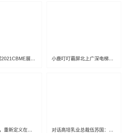
小七泡泡闪耀2021CBME展会，现场火热
小鹿叮叮霸屏北上广深电梯广告 切实提升品牌影响力
跟谁学6周年，重新定义在线直播大班课
对话高培乳业总裁伍苏国：重构未来，高培臻爱草饲奶粉刷新市场新格局