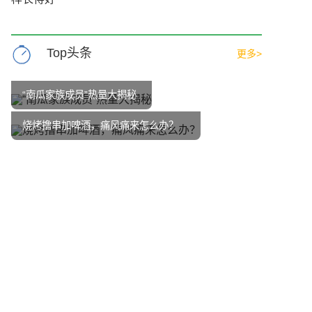
Top头条
更多>
“南瓜家族成员”热量大揭秘
烧烤撸串加啤酒，痛风痛来怎么办？