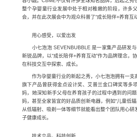
容小觑。CBME不仅有许多全球知名品牌，后起之
整个孕婴童行业发展中处于相对稚嫩的阶段，许多父
会，并在此次展会中为观众科普了“成长陪伴+养育互
用心感受，以爱出发
小七泡泡 SEVENBUBBLE 是一家集产品研发
新锐品牌，以“成长陪伴+养育互动”作为品牌理念
在科技交互中探索、成长。
作为孕婴童行业的新起之秀，小七泡泡拥有一支高
旗下产品曾获得金点设计奖、艾普兰金口碑奖等多项
妈，她深知新手父母在养育孩子的过程中遇到的问题
妈，甚至全家皆宜的好品质创新电器，例如“儿童低辐射
从低辐射、吸剃一体等细节就能看出整个团队用心研
子健康成长。
技术立品，科技创新