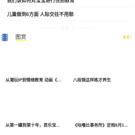
我们该如何对宝宝进行性别教育
儿童做到6方面 人际交往不用愁
-------------没有了-------------
图赏
更多>
从潮玩IP到情绪教育 动画《咕噜比事务所》今日治愈开播
八段锦这样练才养生
从第一罐到第十年，君乐宝奶粉把初心写进品质安全
《咕噜比事务所》定档8月10日 聚焦儿童情绪教育助力健康成长