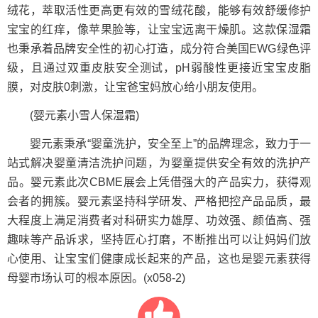
绒花，萃取活性更高更有效的雪绒花酸，能够有效舒缓修护
宝宝的红痒，像苹果脸等，让宝宝远离干燥肌。这款保湿霜
也秉承着品牌安全性的初心打造，成分符合美国EWG绿色评
级，且通过双重皮肤安全测试，pH弱酸性更接近宝宝皮脂
膜，对皮肤0刺激，让宝爸宝妈放心给小朋友使用。
(婴元素小雪人保湿霜)
婴元素秉承“婴童洗护，安全至上”的品牌理念，致力于一
站式解决婴童清洁洗护问题，为婴童提供安全有效的洗护产
品。婴元素此次CBME展会上凭借强大的产品实力，获得观
会者的拥簇。婴元素坚持科学研发、严格把控产品品质，最
大程度上满足消费者对科研实力雄厚、功效强、颜值高、强
趣味等产品诉求，坚持匠心打磨，不断推出可以让妈妈们放
心使用、让宝宝们健康成长起来的产品，这也是婴元素获得
母婴市场认可的根本原因。(x058-2)