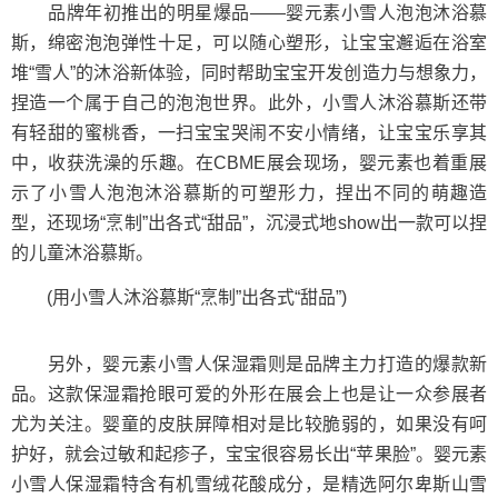
品牌年初推出的明星爆品——婴元素小雪人泡泡沐浴慕
斯，绵密泡泡弹性十足，可以随心塑形，让宝宝邂逅在浴室
堆“雪人”的沐浴新体验，同时帮助宝宝开发创造力与想象力，
捏造一个属于自己的泡泡世界。此外，小雪人沐浴慕斯还带
有轻甜的蜜桃香，一扫宝宝哭闹不安小情绪，让宝宝乐享其
中，收获洗澡的乐趣。在CBME展会现场，婴元素也着重展
示了小雪人泡泡沐浴慕斯的可塑形力，捏出不同的萌趣造
型，还现场“烹制”出各式“甜品”，沉浸式地show出一款可以捏
的儿童沐浴慕斯。
(用小雪人沐浴慕斯“烹制”出各式“甜品”)
另外，婴元素小雪人保湿霜则是品牌主力打造的爆款新
品。这款保湿霜抢眼可爱的外形在展会上也是让一众参展者
尤为关注。婴童的皮肤屏障相对是比较脆弱的，如果没有呵
护好，就会过敏和起疹子，宝宝很容易长出“苹果脸”。婴元素
小雪人保湿霜特含有机雪绒花酸成分，是精选阿尔卑斯山雪