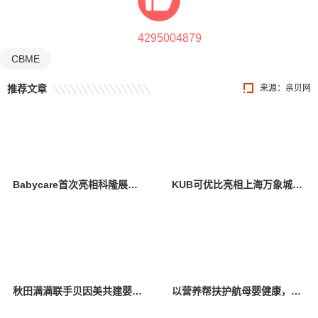
4295004879
CBME
推荐文章
来源：
亲贝网
Babycare首次亮相科隆展，创新设计与卓越产品力引全球瞩目
KUB可优比亮相上海万象城，引领自然式养育新风尚
秋田满满联手贝因美共建婴辅营养联合创新实验室 深拓婴辅领域科研创新
以营养帮扶护航母婴健康，金领冠50°超凡守护公益行动落地云南