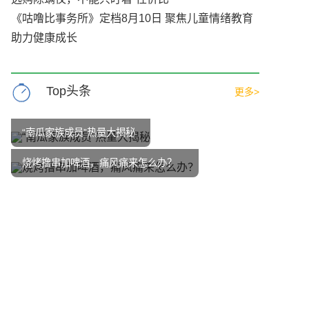
《咕噜比事务所》定档8月10日 聚焦儿童情绪教育
助力健康成长
Top头条
更多>
“南瓜家族成员”热量大揭秘
烧烤撸串加啤酒，痛风痛来怎么办？