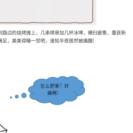
路边的烧烤摊上，几串烤串加几杯冰啤，横扫疲惫，重获新
满足，美美得睡一觉吧，谁知半夜居然被痛醒!