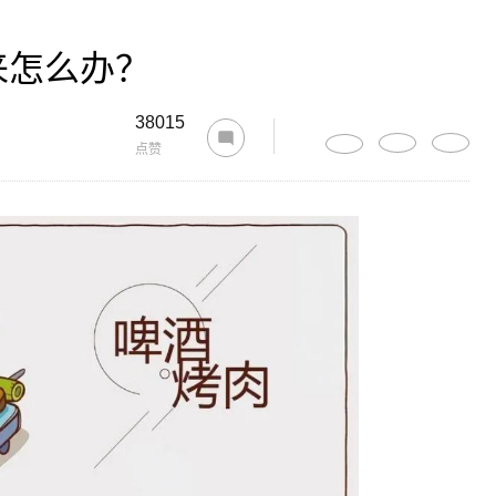
来怎么办？
38015
点赞