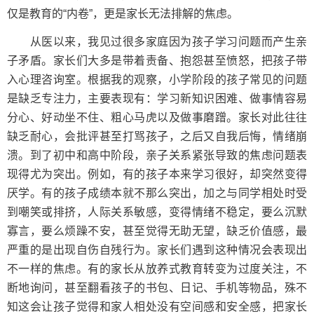
仅是教育的“内卷”，更是家长无法排解的焦虑。
从医以来，我见过很多家庭因为孩子学习问题而产生亲
子矛盾。家长们大多是带着责备、抱怨甚至愤怒，把孩子带
入心理咨询室。根据我的观察，小学阶段的孩子常见的问题
是缺乏专注力，主要表现有：学习新知识困难、做事情容易
分心、好动坐不住、粗心马虎以及做事磨蹭。家长对此往往
缺乏耐心，会批评甚至打骂孩子，之后又自我后悔，情绪崩
溃。到了初中和高中阶段，亲子关系紧张导致的焦虑问题表
现得尤为突出。例如，有的孩子本来学习很好，却突然变得
厌学。有的孩子成绩本就不那么突出，加之与同学相处时受
到嘲笑或排挤，人际关系敏感，变得情绪不稳定，要么沉默
寡言，要么烦躁不安，甚至觉得无助无望，缺乏价值感，最
严重的是出现自伤自残行为。家长们遇到这种情况会表现出
不一样的焦虑。有的家长从放养式教育转变为过度关注，不
断地询问，甚至翻看孩子的书包、日记、手机等物品，殊不
知这会让孩子觉得和家人相处没有空间感和安全感，把家长