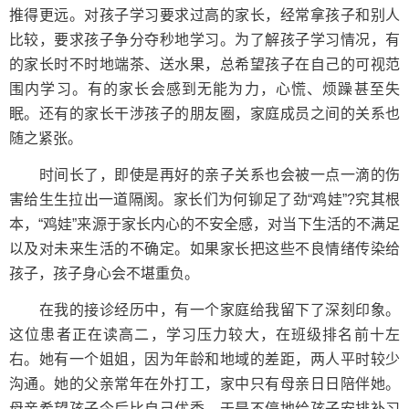
推得更远。对孩子学习要求过高的家长，经常拿孩子和别人
比较，要求孩子争分夺秒地学习。为了解孩子学习情况，有
的家长时不时地端茶、送水果，总希望孩子在自己的可视范
围内学习。有的家长会感到无能为力，心慌、烦躁甚至失
眠。还有的家长干涉孩子的朋友圈，家庭成员之间的关系也
随之紧张。
时间长了，即使是再好的亲子关系也会被一点一滴的伤
害给生生拉出一道隔阂。家长们为何铆足了劲“鸡娃”?究其根
本，“鸡娃”来源于家长内心的不安全感，对当下生活的不满足
以及对未来生活的不确定。如果家长把这些不良情绪传染给
孩子，孩子身心会不堪重负。
在我的接诊经历中，有一个家庭给我留下了深刻印象。
这位患者正在读高二，学习压力较大，在班级排名前十左
右。她有一个姐姐，因为年龄和地域的差距，两人平时较少
沟通。她的父亲常年在外打工，家中只有母亲日日陪伴她。
母亲希望孩子今后比自己优秀，于是不停地给孩子安排补习