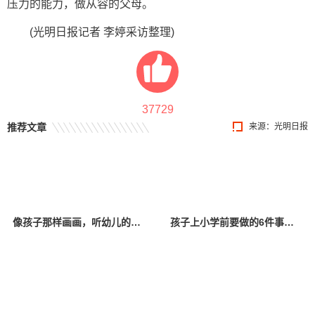
压力的能力，做从容的父母。
(光明日报记者 李婷采访整理)
37729
推荐文章
来源：光明日报
像孩子那样画画，听幼儿的无声语言 “为爱代言，‘漫’画成长”儿童画展在郑举办
孩子上小学前要做的6件事，家长要知道