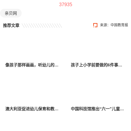
37935
亲贝网
推荐文章
来源：中国教育报
像孩子那样画画，听幼儿的无声语言 “为爱代言，‘漫’画成长”儿童画展在郑举办
孩子上小学前要做的6件事，家长要知道
澳大利亚促进幼儿保育和教育可持续发展
中国科技馆推出“六一”儿童节系列科普活动