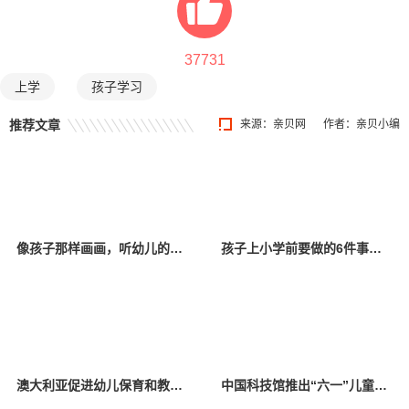
37731
上学
孩子学习
推荐文章
来源：
亲贝网
作者：亲贝小编
像孩子那样画画，听幼儿的无声语言 “为爱代言，‘漫’画成长”儿童画展在郑举办
孩子上小学前要做的6件事，家长要知道
澳大利亚促进幼儿保育和教育可持续发展
中国科技馆推出“六一”儿童节系列科普活动