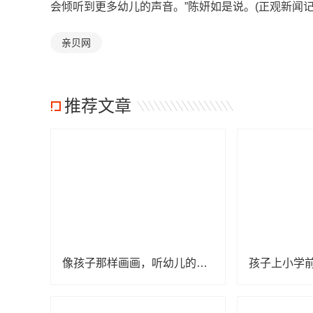
会倾听到更多幼儿的声音。”陈妍如是说。(正观新闻记者
亲贝网
推荐文章
像孩子那样画画，听幼儿的无声语言 “为爱代言，‘漫’画成长”儿童画展在郑举办