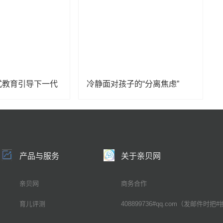
式教育引导下一代
冷静面对孩子的“分离焦虑”
产品与服务
关于亲贝网
亲贝网
商务合作
育儿评测
408899736#qq.com（发邮件时把#