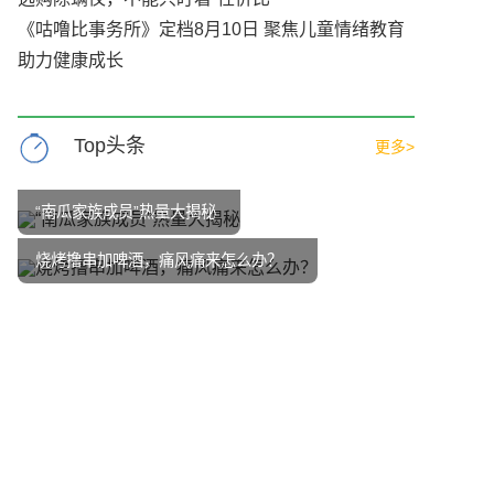
《咕噜比事务所》定档8月10日 聚焦儿童情绪教育
助力健康成长
Top头条
更多>
“南瓜家族成员”热量大揭秘
烧烤撸串加啤酒，痛风痛来怎么办？