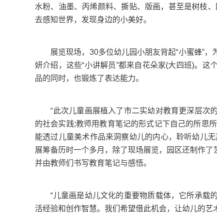
水粉、油墨、丙烯颜料、撕贴、版画，甚至是树枝、
去感知世界，发现身边的小美好。
展览现场，30多位幼儿园小朋友背起“小蜜蜂”，
妍介绍，这些“小讲解员”都来自花朵家(大四班)。
品的同时，也锻炼了表达能力。
“此次儿童画展植入了市二实幼对教育更深层次的
的社会实践;教师用教育笔记的形式记下自己的所思
能透过儿童美术作品来洞察幼儿的内心，聆听幼儿无
展筹备历时一个多月，除了现场展览，园区还制作了
并由教师们书写教育笔记与感悟。
“儿童画是幼儿文化的重要物质载体，它所承载的
活经验和创作智慧。我们希望借此机会，让幼儿的艺