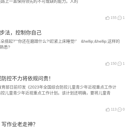
道路上一直保持领先的不可或缺的能力。人的
155
1
三步法，控制你自己
?”“你还在磨蹭什么?!赶紧上床睡觉!” &hellip;&hellip;这样的
熟悉?
150
1
视防控不力将依规问责！
育部日前印发《2023年全国综合防控儿童青少年近视重点工作计
防控儿童青少年近视重点工作计划。该计划还明确，要将儿童青
113
0
，写作业老走神？