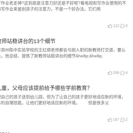
业老走神?这到底是注意力好还是不好呢?看电视和写作业使用的不
写作业来鉴别孩子的注意力，不是一个好办法。它们用
122
0
师站稳讲台的13个细节
州陈中实验学校的王红顺老师都会与刚入职的新教师打交道，要么
总结、提炼了新教师站稳讲台的细节&hellip;&hellip;
299
4
儿童，父母应该提前给予哪些学前教育？
己的孩子送到幼儿园，但为了让自己的孩子更好地适应新的环境，
本的自理技能，让他们更好地适应新的环境。 但是很多父
167
2