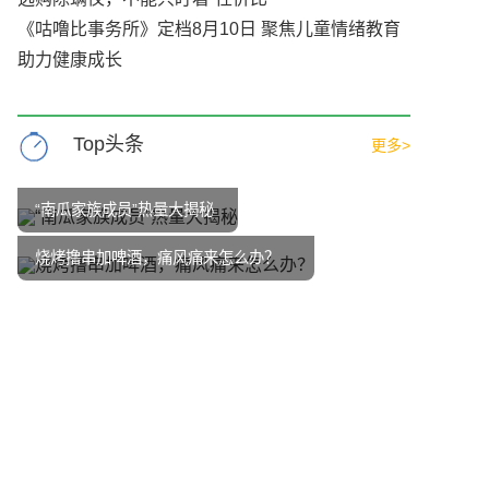
《咕噜比事务所》定档8月10日 聚焦儿童情绪教育
助力健康成长
Top头条
更多>
“南瓜家族成员”热量大揭秘
烧烤撸串加啤酒，痛风痛来怎么办？