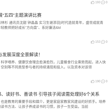
193
0
展“五四”主题演讲比赛
林杉 通讯员沈甜 钟晶晶 实习生谢添羽)时代造就青年，盛世成就青
教师把好成长“方向盘”、系好廉洁&ld
153
0
状与发展深度全景解读！
学喂养、健康饮食理念愈演愈烈，儿童餐食行业乘势而起，进入快
、空刻等不同类型参与者的持续涌现和投入，以及资本对该领
190
0
、读好书、善读书 引导孩子阅读需处理好6个关系
是教育的重要手段和媒介，更是家庭家教家风建设的好抓手。培养
的读书方法、让孩子养成读书的习惯，孩子一生受益。当前