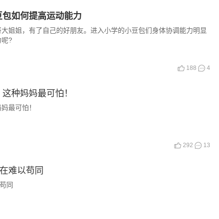
豆包如何提高运动能力
哥大姐姐，有了自己的好朋友。进入小学的小豆包们身体协调能力明显
呢?
188
4
，这种妈妈最可怕！
妈妈最可怕！
292
13
实在难以苟同
以苟同