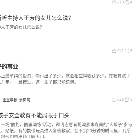
270
4
听听主持人王芳的女儿怎么说？
持人王芳的女儿怎么说？
241
5
好的事业
界上最单纯的投资，你付出了多少，就会相应得收获多少。在教育孩子
么几年。一旦错过，这一辈子都只能遗憾。
626
5
单
宝宝早教
亲贝网
孩子安全教育不能局限于口头
一场“防拐、防骗演练”活动，邀请志愿者扮演素未谋面的“人贩子”参与
、贴纸，有的携带玩具进入各班教室，在不到20分钟的时间里，几乎
，将他们带出幼儿园大门。