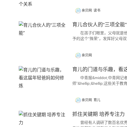
亲贝网
读书
育儿合伙人的“三项全能”
在孩子们眼里，父母就是他们
予的这个“殊荣”，发挥好父母
亲贝网
育儿的门道与乐趣，看
中青报&middot;中青网记
师”&hellip;&hellip;这
亲贝网
育儿
抓住关键期 培养专注力
曾经有人调研了数百名优秀学