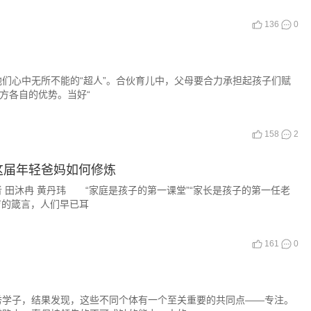
136
0
心中无所不能的“超人”。合伙育儿中，父母要合力承担起孩子们赋
双方各自的优势。当好“
158
2
这届年轻爸妈如何修炼
者 田沐冉 黄丹玮 “家庭是孩子的第一课堂”“家长是孩子的第一任老
些关于教育的箴言，人们早已耳
161
0
子，结果发现，这些不同个体有一个至关重要的共同点——专注。