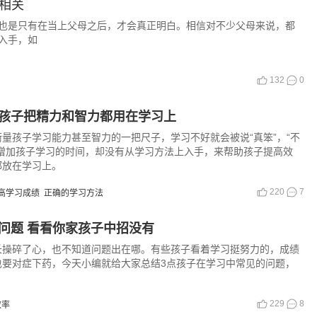
相关
是只有在当上父母之后，才会真正明白。相信对不少父母来说，都
入手，如
132
0
让孩子把精力和智力都用在学习上
量孩子学习能力甚至智力的一把尺子，学习不好就会被说“真笨”，“不
的增加孩子学习的时间，却没有从学习方法上入手，来帮助孩子提高效
都放在学习上。
220
7
高学习成绩
正确的学习方法
问题 看看你家孩子中招没有
长操碎了心，也不知道问题出在哪。有些孩子看着学习挺努力的，成绩
也要对症下药，今天小编就给大家总结3点孩子在学习中常见的问题，
229
8
效率