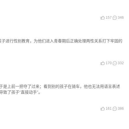
157
346
孩子进行性别教育，为他们进入青春期后正确处理两性关系打下牢固的
170
332
于是上前一把夺了过来；看到别的孩子在骑车，他也无法用语言表述
致了孩子“直接动手”。
161
386