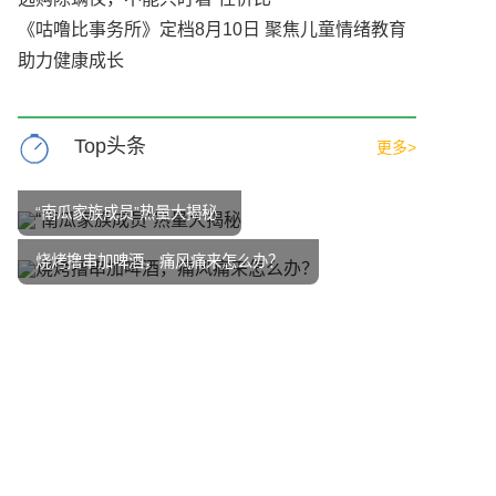
《咕噜比事务所》定档8月10日 聚焦儿童情绪教育
助力健康成长
Top头条
更多>
“南瓜家族成员”热量大揭秘
烧烤撸串加啤酒，痛风痛来怎么办？