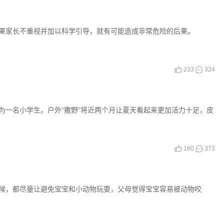
果家长不重视并加以科学引导，就有可能造成非常危险的后果。
233
324
为一名小学生。户外“撒野”将近两个月让夏天看起来更加活力十足，皮
180
373
候，都尽量让避免宝宝和小动物玩耍，父母觉得宝宝容易被动物咬