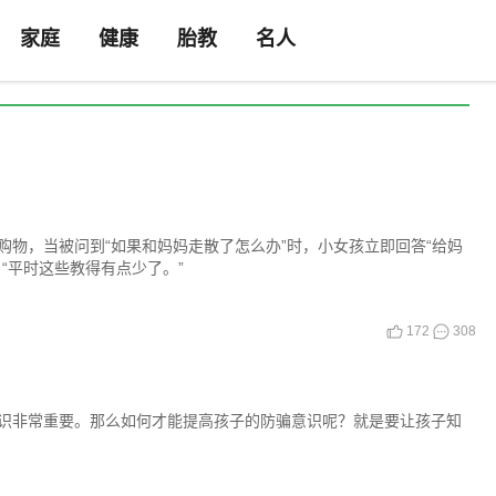
家庭
健康
胎教
名人
物，当被问到“如果和妈妈走散了怎么办”时，小女孩立即回答“给妈
“平时这些教得有点少了。”
172
308
识非常重要。那么如何才能提高孩子的防骗意识呢？就是要让孩子知