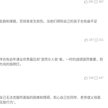
292
387
走路和弹跳，否则易发生损伤。当他们得知自己的孩子也有扁平足
187
311
样也有幼年课业优秀最后却“泯然众人矣”者。一时的成绩固然重要，但
方向的指明灯。
158
347
自己无法克服所面临的困难和障碍，担心自己在同伴、老师或父母面
无助行为”。