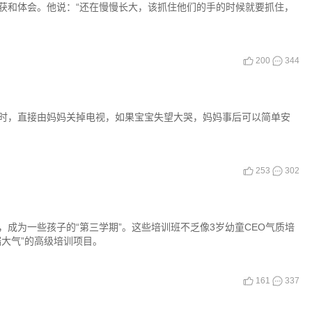
获和体会。他说：“还在慢慢长大，该抓住他们的手的时候就要抓住，
200
344
时，直接由妈妈关掉电视，如果宝宝失望大哭，妈妈事后可以简单安
253
302
成为一些孩子的“第三学期”。这些培训班不乏像3岁幼童CEO气质培
大气”的高级培训项目。
161
337