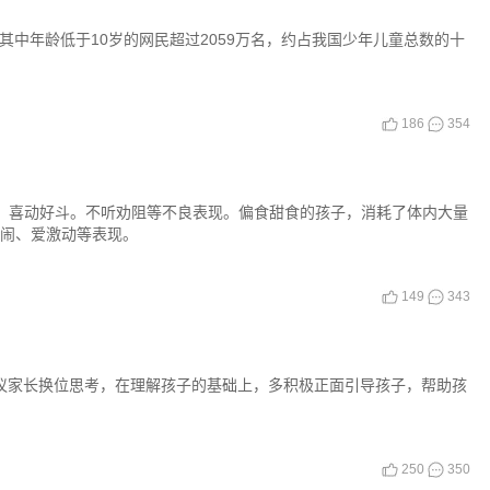
，其中年龄低于10岁的网民超过2059万名，约占我国少年儿童总数的十
186
354
怒，喜动好斗。不听劝阻等不良表现。偏食甜食的孩子，消耗了体内大量
哭闹、爱激动等表现。
149
343
建议家长换位思考，在理解孩子的基础上，多积极正面引导孩子，帮助孩
250
350