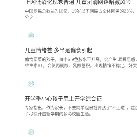
上网低龄化现象普遍 儿童沉溺网络暗藏风险
中国网民总数达7.10亿，19岁以下网民占全体网民的23%
分之一。
儿童情绪差 多半是偏食引起
偏食荤菜的孩子，血中5-9色胺水平升高，会产生 暴躁易
维生素B1，会使丙酮酸、乳酸蓄积。出现情绪不稳定、好
开学季小心孩子患上开学综合征
专家指出，作为家长，不要简单粗暴批评孩子“不上进”，
子尽快开启新学期的多彩校园生活。