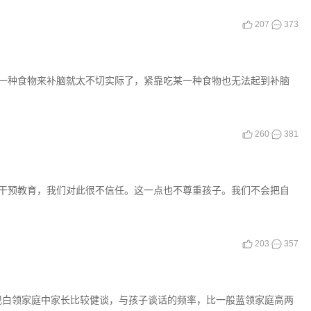
207
373
一种食物来补脑就太不切实际了，紧靠吃某一种食物也无法起到补脑
260
381
干预教育，我们对此很不信任。这一点也不尊重孩子。我们不会把自
203
357
发现白领家庭中家长比较健谈，与孩子谈话的频率，比一般蓝领家庭高两