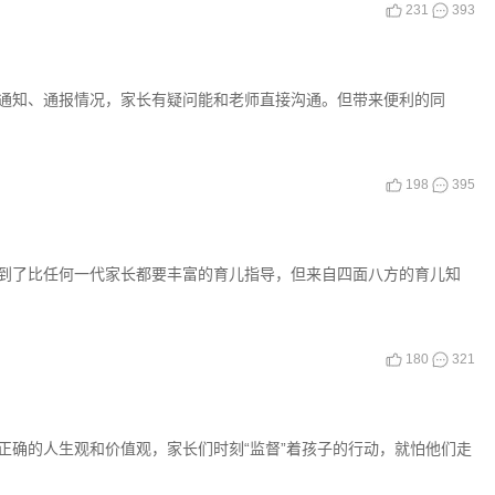
231
393
通知、通报情况，家长有疑问能和老师直接沟通。但带来便利的同
198
395
到了比任何一代家长都要丰富的育儿指导，但来自四面八方的育儿知
180
321
正确的人生观和价值观，家长们时刻“监督”着孩子的行动，就怕他们走