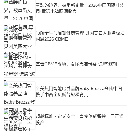
童装的边界，被重新丈量｜2026中国国际时装
周·童话小镇圆满收官
领航全生命周期健康管理 贝因美四大业务板块
闪耀2026 CBME
直击CBME现场，看懂天猫母婴“造牌”逻辑
全美热门智能喂养品牌Baby Brezza登陆中国，
携手中西宝贝赋能轻松育儿
超越标准・定义安全｜皇宠创新智控工厂正式
投产