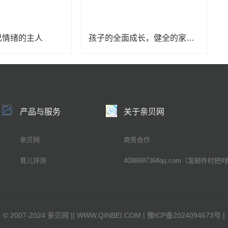
己情绪的主人
孩子的全面成长，健全的家庭教育观不可缺席……
产品与服务
关于亲贝网
亲贝网
商务合作
育儿评测
408899736#qq.com（发邮件时把#
©
2007-2024 亲贝网 |
| WWW.QINBEI.COM |
豫ICP备2024094673号
|