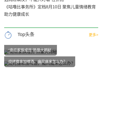
《咕噜比事务所》定档8月10日 聚焦儿童情绪教育
助力健康成长
Top头条
更多>
“南瓜家族成员”热量大揭秘
烧烤撸串加啤酒，痛风痛来怎么办？