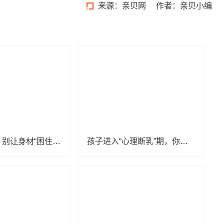
来源：
亲贝网
作者：亲贝小编
家长要注意，别让身材“困住”孩子
孩子进入“心理断乳”期，你知道吗？13-18岁孩子家长定要看！