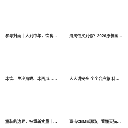
参考封面｜人到中年，饮食该如何调整？
海淘怕买到假？2026原装国产羊奶粉靠谱的正规品牌有哪些？
冰饮、生冷海鲜、冰西瓜……泉州人夏季“标配”饮食极易引发胃肠炎
人人讲安全 个个会应急 科学应对防震避险
童装的边界，被重新丈量｜2026中国国际时装周·童话小镇圆满收官
直击CBME现场，看懂天猫母婴“造牌”逻辑