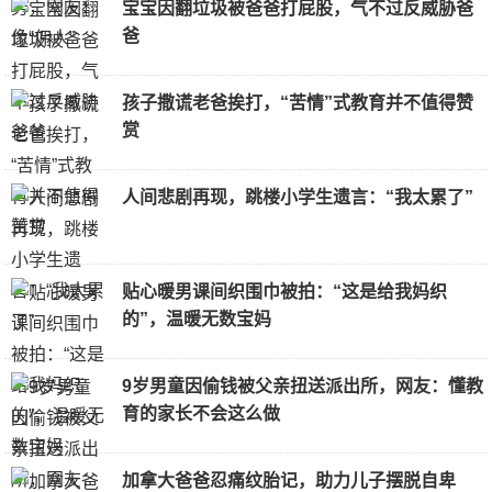
宝宝因翻垃圾被爸爸打屁股，气不过反威胁爸
爸
孩子撒谎老爸挨打，“苦情”式教育并不值得赞
赏
人间悲剧再现，跳楼小学生遗言：“我太累了”
贴心暖男课间织围巾被拍：“这是给我妈织
的”，温暖无数宝妈
9岁男童因偷钱被父亲扭送派出所，网友：懂教
育的家长不会这么做
加拿大爸爸忍痛纹胎记，助力儿子摆脱自卑