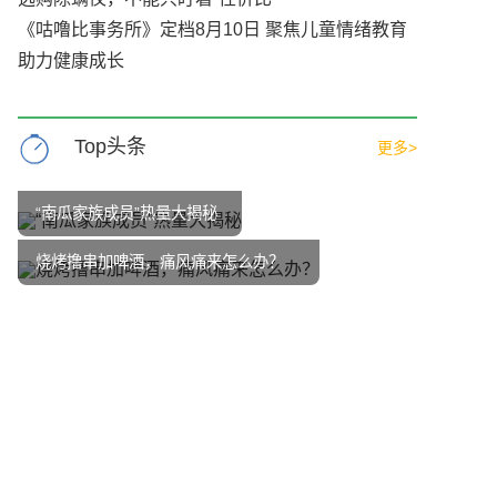
《咕噜比事务所》定档8月10日 聚焦儿童情绪教育
助力健康成长
Top头条
更多>
“南瓜家族成员”热量大揭秘
烧烤撸串加啤酒，痛风痛来怎么办？