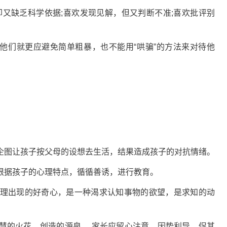
缺乏科学依据;喜欢发现见解，但又判断不准;喜欢批评别
们就更应避免简单粗暴，也不能用“哄骗”的方法来对待他
图让孩子按父母的设想去生活，结果造成孩子的对抗情绪。
据孩子的心理特点，循循善诱，进行教育。
出现的好奇心，是一种渴求认知事物的欲望，是求知的动
的火花，创造的源泉， 家长应留心注意，因势利导，促其