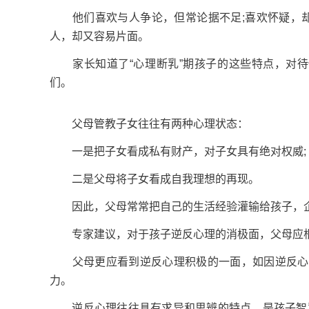
他们喜欢与人争论，但常论据不足;喜欢怀疑，却又
人，却又容易片面。
家长知道了“心理断乳”期孩子的这些特点，对待他
们。
父母管教子女往往有两种心理状态：
一是把子女看成私有财产，对子女具有绝对权威;
二是父母将子女看成自我理想的再现。
因此，父母常常把自己的生活经验灌输给孩子，企
专家建议，对于孩子逆反心理的消极面，父母应根
父母更应看到逆反心理积极的一面，如因逆反心理
力。
逆反心理往往具有求异和思辨的特点，是孩子智慧