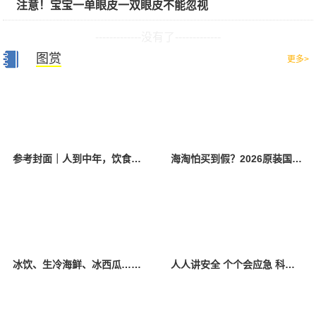
注意！宝宝一单眼皮一双眼皮不能忽视
-------------没有了-------------
图赏
更多>
参考封面｜人到中年，饮食该如何调整？
海淘怕买到假？2026原装国产羊奶粉靠谱的正规品牌有哪些？
冰饮、生冷海鲜、冰西瓜……泉州人夏季“标配”饮食极易引发胃肠炎
人人讲安全 个个会应急 科学应对防震避险