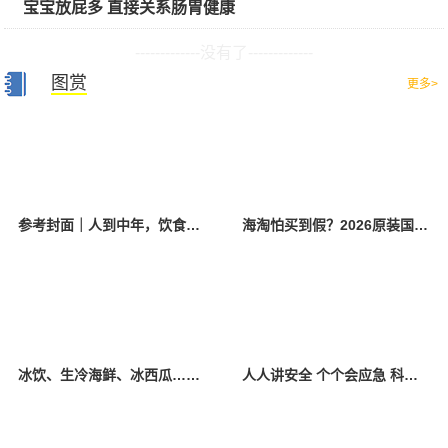
宝宝放屁多 直接关系肠胃健康
-------------没有了-------------
图赏
更多>
参考封面｜人到中年，饮食该如何调整？
海淘怕买到假？2026原装国产羊奶粉靠谱的正规品牌有哪些？
冰饮、生冷海鲜、冰西瓜……泉州人夏季“标配”饮食极易引发胃肠炎
人人讲安全 个个会应急 科学应对防震避险