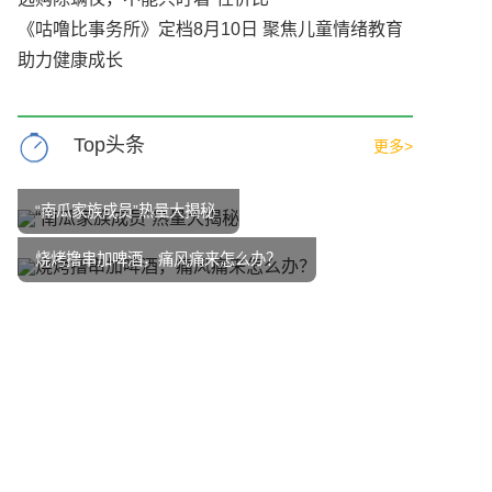
《咕噜比事务所》定档8月10日 聚焦儿童情绪教育
助力健康成长
Top头条
更多>
“南瓜家族成员”热量大揭秘
烧烤撸串加啤酒，痛风痛来怎么办？