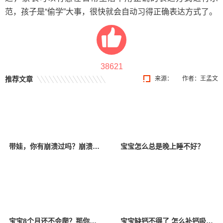
范，孩子是“偷学”大事，很快就会自动习得正确表达方式了。
38621
推荐文章
来源：
作者：王孟文
带娃，你有崩溃过吗？崩溃以后该怎么办？
宝宝怎么总是晚上睡不好？
宝宝8个月还不会爬？那你一定要看看！
宝宝缺钙不得了 怎么补钙吸收好？