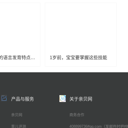
1-6个月宝宝的语言发育特点是什么？
1岁前，宝宝要掌握这些技能
产品与服务
关于亲贝网
亲贝网
商务合作
育儿评测
408899736#qq.com（发邮件时把#