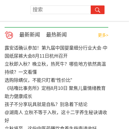
最新新闻
最热新闻
更多>
露安适确认参加！第九届中国婴童细分行业大会·中
国纸尿裤大会8月11日杭州召开
立秋即入秋？晚立秋，热死牛？哪些地方依然高温
持续？一文看懂
选购除螨仪，不能只盯着“性价比”
《咕噜比事务所》定档8月10日 聚焦儿童情绪教育
助力健康成长
孩子不分享玩具就是自私？别急着下结论
@湖南人 立秋不等于入秋，这十二字养生秘诀请收
好
立秋将至，这份中医药膳饮食养生指南请收好