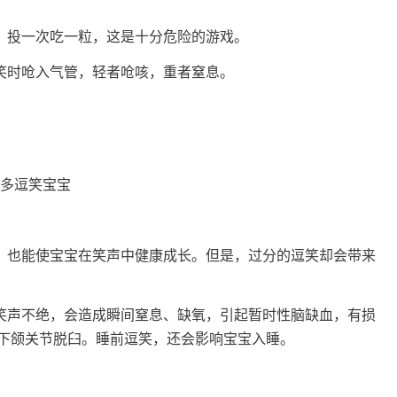
子，投一次吃一粒，这是十分危险的游戏。
宝笑时呛入气管，轻者呛咳，重者窒息。
，也能使宝宝在笑声中健康成长。但是，过分的逗笑却会带来
笑声不绝，会造成瞬间窒息、缺氧，引起暂时性脑缺血，有损
成下颌关节脱臼。睡前逗笑，还会影响宝宝入睡。