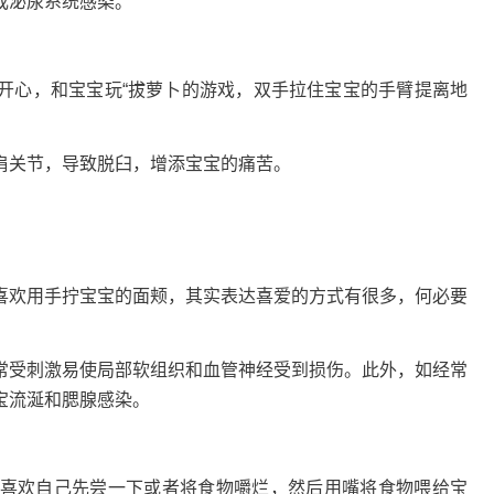
，造成泌尿系统感染。
开心，和宝宝玩“拔萝卜的游戏，双手拉住宝宝的手臂提离地
肩关节，导致脱臼，增添宝宝的痛苦。
喜欢用手拧宝宝的面颊，其实表达喜爱的方式有很多，何必要
常受刺激易使局部软组织和血管神经受到损伤。此外，如经常
起宝宝流涎和腮腺感染。
喜欢自己先尝一下或者将食物嚼烂，然后用嘴将食物喂给宝