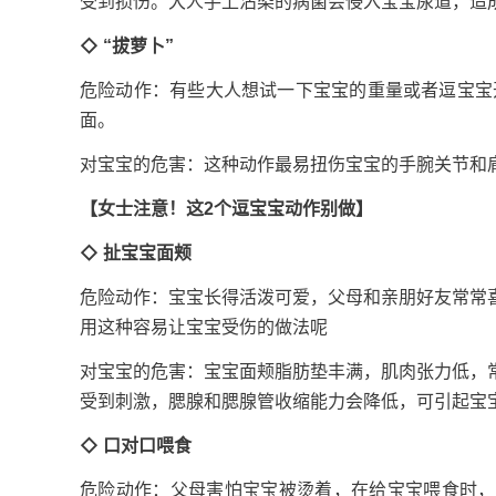
受到损伤。大人手上沾染的病菌会侵入宝宝尿道
◇ “拔萝卜”
危险动作：有些大人想试一下宝宝的重量或者逗宝宝
面。
对宝宝的危害：这种动作最易扭伤宝宝的手腕关节和
【
女士注意！这2个逗宝宝动作别做
】
◇ 扯宝宝面颊
危险动作：宝宝长得活泼可爱，父母和亲朋好友常常
用这种容易让宝宝受伤的做法呢
对宝宝的危害：宝宝面颊脂肪垫丰满，肌肉张力低，
受到刺激，腮腺和腮腺管收缩能力会降低，可引
◇ 口对口喂食
危险动作：父母害怕宝宝被烫着，在给宝宝喂食时，