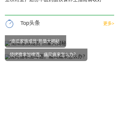
Top头条
更多>
“南瓜家族成员”热量大揭秘
烧烤撸串加啤酒，痛风痛来怎么办？