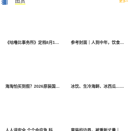
图赏
更多>
《咕噜比事务所》定档8月10日 聚焦儿童情绪教育助力健康成长
参考封面｜人到中年，饮食该如何调整？
海淘怕买到假？2026原装国产羊奶粉靠谱的正规品牌有哪些？
冰饮、生冷海鲜、冰西瓜……泉州人夏季“标配”饮食极易引发胃肠炎
人人讲安全 个个会应急 科学应对防震避险
童装的边界，被重新丈量｜2026中国国际时装周·童话小镇圆满收官