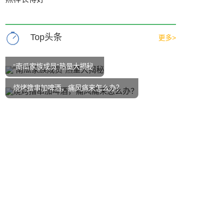
Top头条
更多>
“南瓜家族成员”热量大揭秘
烧烤撸串加啤酒，痛风痛来怎么办？