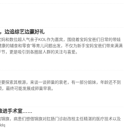
，边追综艺边赢好礼
妈和数位超人气亲子KOL作为嘉宾，围绕着宝妈宝爸们日常的带娃
又健康的辅食和零食”等育儿问题出发，不仅为新手宝妈宝爸们带来满满
环节，更是吸引到各圈层人群的关注与喜爱。
是要探索其根源，来谈一谈卵巢的衰老，有一部分姐妹，年龄还不到
预，最终可能发展成卵巢早衰。
推进手术室……
锦旗，病患们想借锦旗对肛肠门诊赵改枝主任精湛的医疗技术以及
dq