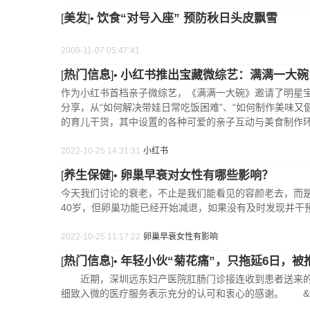
美发
饮食“对号入座” 预防秋日头皮飘雪
[
]•
2009-11-07 05:47:41
热门信息
小红书推出宝藏微综艺：满满一大碗
[
]•
作为小红书首档亲子微综艺，《满满一大碗》邀请了明星宝
分享，从“如何解决带娃日常吃饭困难”、“如何制作美味
的育儿干货，其中设置的各种可爱的亲子互动与美食制作
2022-10-25 14:31:31
小红书
养生保健
卵巢早衰对女性有哪些影响？
[
]•
今天我们讨论的衰老，不止是我们能看见的容颜老去，而
40岁，但卵巢功能已经开始减退，如果没有及时发现并干
2022-10-25 11:17:22
卵巢早衰
女性有
影响
热门信息
年轻小伙“菊花痛”，只拖延6日，被
[
]•
近期，深圳远东妇产医院肛肠门诊接连收到患者送来的
细致入微的医疗服务表示充分的认可和衷心的感谢。 &l