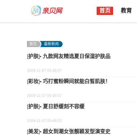
首页
教育
首页
最新新闻
护肤
九款网友精选夏日保湿护肤品
[
]•
2009-11-07 05:48:07
彩妆
巧打蜜粉瞬间就能白皙肌肤！
[
]•
2009-11-07 05:48:07
护肤
夏日舒缓刻不容缓
[
]•
2009-11-07 05:48:03
美发
超女到潮女张靓颖发型演变史
[
]•