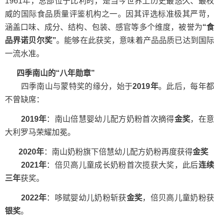
1961年，总部位于比利时，是当今世界上历史最悠久、最权
威的国际食品质量评鉴机构之一。因其评选标准极其严苛，
涵盖口味、成分、结构、包装、感官等多个维度，被誉为
“食
品界诺贝尔奖”
。能够在此获奖，意味着产品品质已达到国际
一流水准。
四季南山的“八年勋章”
四季南山与蒙特奖的缘分，始于
2019年
。此后，每年都
不曾缺席：
2019年
：南山倍慧婴幼儿配方奶粉首次摘得
金奖
，在意
大利罗马荣耀加冕。
2020年
：南山奶粉旗下倍慧幼儿配方奶粉再度获得
金奖
2021年
：倍贝高儿童成长奶粉首次揽获大奖，此后
连续
三年
获奖。
2022年
：哆赋婴幼儿奶粉斩获
金奖
，倍贝高儿童奶粉获
银奖
。