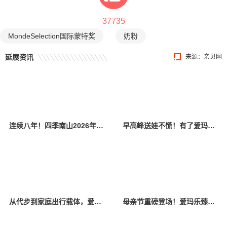
37735
MondeSelection国际蒙特奖
奶粉
延展资讯
来源：
亲贝网
连续八年！四季南山2026年再夺蒙特奖金奖，三款产品同时获奖
早高峰送娃不慌！有了爱玛乐臻CA800，校门口也能优雅穿梭
从代步到家庭出行载体，爱玛引领休闲电三轮迈入价值竞争新阶段
母亲节重磅登场！爱玛乐臻CA800，为新生代妈妈打造高端亲子出行新标杆