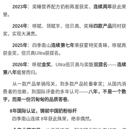
2023年
：奕睡营养配方奶粉再度获奖，
连续两年
获此荣
誉。
2024年
：哆赋、领赋羊、倍贝高、奕睡
四款产品
同时获
奖，实现大满贯。
2025年
：四季南山
连续第七年
荣获蒙特奖青睐，哆赋再
获金奖，倍贝高Ultra获提名。
2026年
：哆赋
金奖
，Ultra倍贝高与奕骼
双提名
——
连续
第八年
载誉而归。
从一款产品单骑闯关，到多款产品轮番拿奖；从国内消
费者的信赖，到国际评委的多年认可——
八年，不是一个数
字，而是一份沉甸甸的品质答卷
。
8
年国际认证，铸就中国奶粉标杆
四季南山连续 8年获此殊荣，绝非偶然。