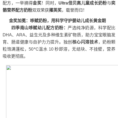
配方，一举摘得
金奖
！同时，
Ultra倍贝高儿童成长奶粉
与
奕
骼营养配方奶粉
双双荣获
擢英
奖
，载誉而归！
金奖加冕：哆赋奶粉，用科学守护婴幼儿成长黄金期
四季南山哆赋幼儿配方奶粉
：
严选纯净奶源，科学配比
DHA、ARA、益生元及多种维生素矿物质，助力宝宝眼脑发
育、肠道健康与自护力力提升。独创
核心闪溶技术
，奶粉颗
粒饱满蓬松，50℃温水 10 秒即溶，无结块、不挂壁，营养
吸收更彻底。