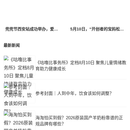
兜兜节西安站成功举办，爱玛以IP与新品发力推动休闲三轮向智能高端升级
5月10日，“开创者的宝妈松弛感密码”即将揭晓，爱玛兜兜节超有料
最新新闻
《咕噜比事务所》定档8月10日 聚焦儿童情绪教
育助力健康成长
参考封面｜人到中年，饮食该如何调整？
海淘怕买到假？2026原装国产羊奶粉靠谱的正
规品牌有哪些？