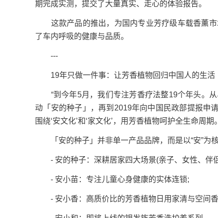
期完成实测，提交了大量真实、走心的体验报告。
这款产品的推出，为国内专业芳疗级车载香薰市场提
了车内呼吸的健康与品质。
---
19年只做一件事：让芳香植物回归中国人的生活
“到今年5月，我们专注芳香疗法整19个年头。从
动「安的种子」，再到2019年向中国民政部提报
围绕‘安文化’和‘家文化’，用芳香植物呵护全生命周期
「安的种子」并非单一产品品牌，而是以“安”为核
- 安的种子：深耕居家四大场景(亲子、女性、伴侣
- 安小苗：专注儿童心身健康的实体连锁;
- 安小香：高质价比的芳香植物日用家清与空间香