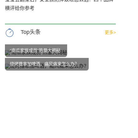
横评给你参考
Top头条
更多>
“南瓜家族成员”热量大揭秘
烧烤撸串加啤酒，痛风痛来怎么办？