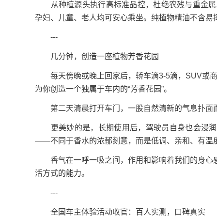
从种植源头执行高标准品控，杜绝农残与重金属。
孕妇、儿童、老人均可安心乘坐。纯植物精油不含易
---
几分钟，创造一座植物芳香花园
每天傍晚或晚上回家后，轿车滴3-5滴，SUV或商
为你创造一个独属于车内的“芳香花园”。
第二天清晨打开车门，一股自然清新的气息扑面而
更美妙的是，长期使用后，驾驶员自身也会浸润植
——不同于香水的浓郁刻意，而是低调、亲和、有温
香气在一呼一吸之间，作用和影响着我们的身心感
活方式的能力。
---
全国车主体验活动收官：百人实测，口碑真实