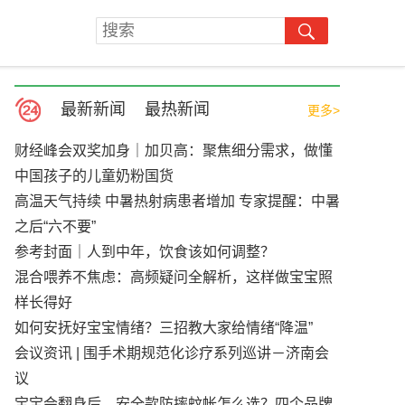
最新新闻
最热新闻
更多>
财经峰会双奖加身｜加贝高：聚焦细分需求，做懂
中国孩子的儿童奶粉国货
高温天气持续 中暑热射病患者增加 专家提醒：中暑
之后“六不要”
参考封面｜人到中年，饮食该如何调整？
混合喂养不焦虑：高频疑问全解析，这样做宝宝照
样长得好
如何安抚好宝宝情绪？三招教大家给情绪“降温”
会议资讯 | 围手术期规范化诊疗系列巡讲－济南会
议
宝宝会翻身后，安全款防摔蚊帐怎么选？四个品牌