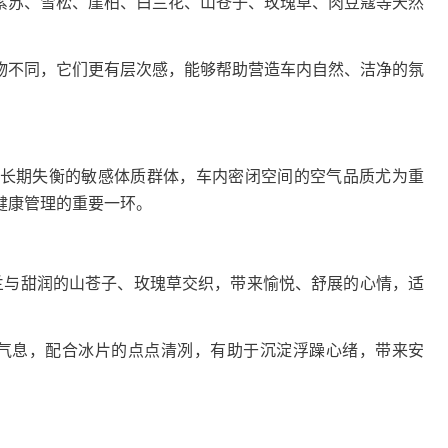
苏、雪松、崖柏、白兰花、山苍子、玫瑰草、肉豆蔻等天然
不同，它们更有层次感，能够帮助营造车内自然、洁净的氛
期失衡的敏感体质群体，车内密闭空间的空气品质尤为重
健康管理的重要一环。
与甜润的山苍子、玫瑰草交织，带来愉悦、舒展的心情，适
气息，配合冰片的点点清冽，有助于沉淀浮躁心绪，带来安