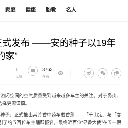
家庭
健康
胎教
名人
式发布 ——安的种子以19年
的家”
1
37631
点赞
在看
车内密闭空间的空气质量受到越来越多车主的关注。对于鼻炎、
选择更需谨慎。
种子」正式推出其芳香中药车载香薰——「千山定」与「春
引了约五百位车主踊跃报名，最终近百位“寻香大使”在五一假