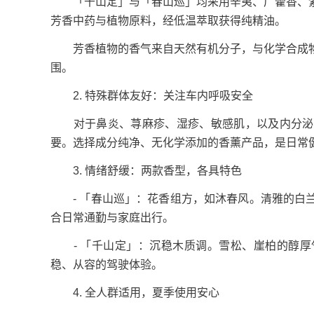
「千山定」与「春山巡」均采用辛夷、广藿香、紫
芳香中药与植物原料，经低温萃取获得纯精油。
芳香植物的香气来自天然有机分子，与化学合成物
围。
2. 特殊群体友好：关注车内呼吸安全
对于鼻炎、荨麻疹、湿疹、敏感肌，以及内分泌长
要。选择成分纯净、无化学添加的香薰产品，是日常
3. 情绪舒缓：两款香型，各具特色
- 「春山巡」：花香组方，如沐春风。清雅的白兰
合日常通勤与家庭出行。
- 「千山定」：沉稳木质调。雪松、崖柏的醇厚
稳、从容的驾驶体验。
4. 全人群适用，夏季使用安心