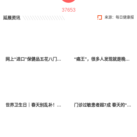
37653
延展资讯
来源：每日健康报
网上“进口”保健品五花八门靠谱吗？市监局长划重点：认准这一标志，莫把食品当药吃
“癌王”，很多人发现就是晚期！有这个习惯赶紧改
世界卫生日｜春天别乱补！专家“偷懒式”养生法，全家都能用
门诊过敏患者超7成 春天的“飞絮烦恼”如何破解？