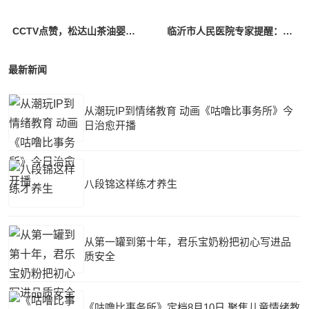
CCTV点赞，松达山茶油婴童面霜连续5年全国销量第一!
临沂市人民医院专家提醒：“黄金4分钟”与心脏康复同等重要
最新新闻
从潮玩IP到情绪教育 动画《咕噜比事务所》今
日治愈开播
八段锦这样练才养生
从第一罐到第十年，君乐宝奶粉把初心写进品
质安全
《咕噜比事务所》定档8月10日 聚焦儿童情绪教