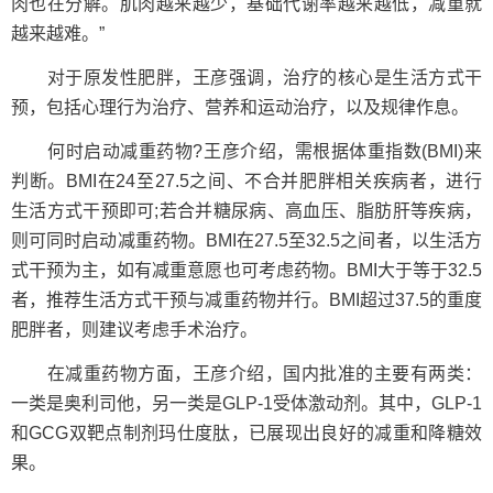
肉也在分解。肌肉越来越少，基础代谢率越来越低，减重就
越来越难。”
对于原发性肥胖，王彦强调，治疗的核心是生活方式干
预，包括心理行为治疗、营养和运动治疗，以及规律作息。
何时启动减重药物?王彦介绍，需根据体重指数(BMI)来
判断。BMI在24至27.5之间、不合并肥胖相关疾病者，进行
生活方式干预即可;若合并糖尿病、高血压、脂肪肝等疾病，
则可同时启动减重药物。BMI在27.5至32.5之间者，以生活方
式干预为主，如有减重意愿也可考虑药物。BMI大于等于32.5
者，推荐生活方式干预与减重药物并行。BMI超过37.5的重度
肥胖者，则建议考虑手术治疗。
在减重药物方面，王彦介绍，国内批准的主要有两类：
一类是奥利司他，另一类是GLP-1受体激动剂。其中，GLP-1
和GCG双靶点制剂玛仕度肽，已展现出良好的减重和降糖效
果。