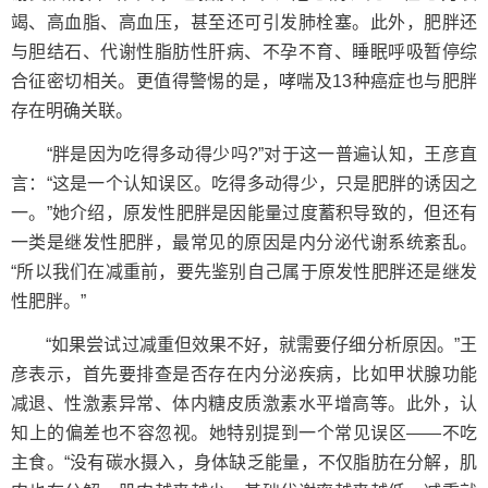
竭、高血脂、高血压，甚至还可引发肺栓塞。此外，肥胖还
与胆结石、代谢性脂肪性肝病、不孕不育、睡眠呼吸暂停综
合征密切相关。更值得警惕的是，哮喘及13种癌症也与肥胖
存在明确关联。
“胖是因为吃得多动得少吗?”对于这一普遍认知，王彦直
言：“这是一个认知误区。吃得多动得少，只是肥胖的诱因之
一。”她介绍，原发性肥胖是因能量过度蓄积导致的，但还有
一类是继发性肥胖，最常见的原因是内分泌代谢系统紊乱。
“所以我们在减重前，要先鉴别自己属于原发性肥胖还是继发
性肥胖。”
“如果尝试过减重但效果不好，就需要仔细分析原因。”王
彦表示，首先要排查是否存在内分泌疾病，比如甲状腺功能
减退、性激素异常、体内糖皮质激素水平增高等。此外，认
知上的偏差也不容忽视。她特别提到一个常见误区——不吃
主食。“没有碳水摄入，身体缺乏能量，不仅脂肪在分解，肌