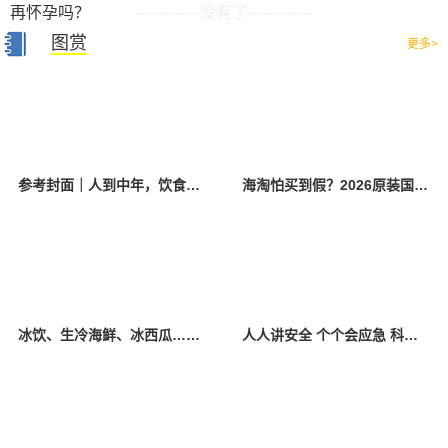
-------------没有了-------------
图赏
更多>
参考封面｜人到中年，饮食该如何调整？
海淘怕买到假？2026原装国产羊奶粉靠谱的正规品牌有哪些？
冰饮、生冷海鲜、冰西瓜……泉州人夏季“标配”饮食极易引发胃肠炎
人人讲安全 个个会应急 科学应对防震避险