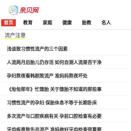
首页
教育
家庭
健康
胎教
名人
流产注意
浅谈致习惯性流产的三个因素
人流两月后胎儿仍存活 如何自测人流是否干净
孕妇熬夜看韩剧致流产 准妈妈熬夜坏处
《匆匆那年》忙堕胎 关于堕胎不知道的那些事
习惯性流产的孕妇 保胎休息不等于长期卧床
多次流产与口腔疾病有关 孕前口腔检查有必要
牙齿疾患致先兆流产 准妈做好牙齿检查很重要