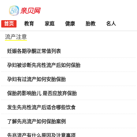
首页
教育
家庭
健康
胎教
名人
流产注意
妊娠各期孕酮正常值列表
孕妇被诊断先兆性流产后如何保胎
孕妇有过流产如何安胎保胎
保胎药影响胎儿 是否应放弃保胎
发生先兆性流产后适合哪些饮食
了解先兆流产如何保胎案例
先兆流产有什么原因及注意事项