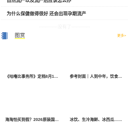
自然流产以及流产后应该怎么办
为什么保健做得很好 还会出现孕期流产
-------------没有了-------------
图赏
更多>
《咕噜比事务所》定档8月10日 聚焦儿童情绪教育助力健康成长
参考封面｜人到中年，饮食该如何调整？
海淘怕买到假？2026原装国产羊奶粉靠谱的正规品牌有哪些？
冰饮、生冷海鲜、冰西瓜……泉州人夏季“标配”饮食极易引发胃肠炎