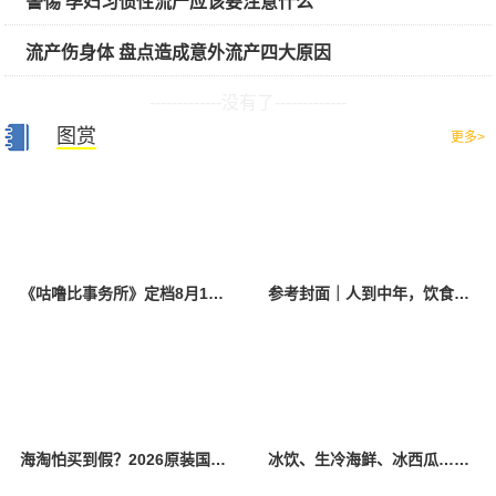
警惕 孕妇习惯性流产应该要注意什么
流产伤身体 盘点造成意外流产四大原因
-------------没有了-------------
图赏
更多>
《咕噜比事务所》定档8月10日 聚焦儿童情绪教育助力健康成长
参考封面｜人到中年，饮食该如何调整？
海淘怕买到假？2026原装国产羊奶粉靠谱的正规品牌有哪些？
冰饮、生冷海鲜、冰西瓜……泉州人夏季“标配”饮食极易引发胃肠炎