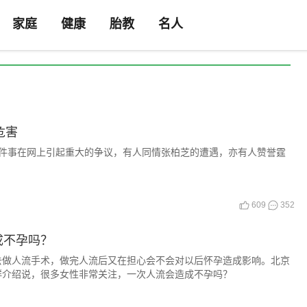
家庭
健康
胎教
名人
危害
件事在网上引起重大的争议，有人同情张柏芝的遭遇，亦有人赞誉霆
609
352
成不孕吗？
去做人流手术，做完人流后又在担心会不会对以后怀孕造成影响。北京
群介绍说，很多女性非常关注，一次人流会造成不孕吗？