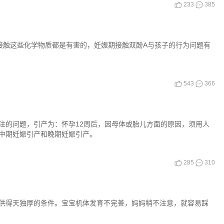
233
385
接触这些化学物质都是有害的，妊娠期接触双酚A与孩子的行为问题有
543
366
注的问题，引产为：怀孕12周后，因母体或胎儿方面的原因，须用人
中期妊娠引产和晚期妊娠引产。
285
310
供得天独厚的条件。宝宝机体发育不完善，妈妈稍不注意，就容易踩