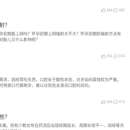
164
392
射？
孕初期能上网吗？怀孕初期上网辐射大不大？怀孕初期防辐射方法有
对胎儿又什么影响呢？
151
374
需求，因经常吃东西，口腔处于酸性状态，对牙齿的腐蚀较为严重。
时用漱口代替刷牙，难以达到完全清洁口腔的目的。
165
373
些？
经来潮。但有少数女性在药流后出现经期延长、周期长短不一、闭经等月