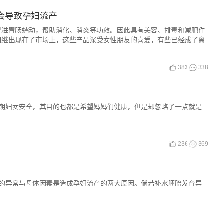
会导致孕妇流产
促进胃肠蠕动，帮助消化、消炎等功效。因此具有美容、排毒和减肥作
相继出现在了市场上，这些产品深受女性朋友的喜爱，有些已经成了离
383
338
期妇女安全，其目的也都是希望妈妈们健康，但是却忽略了一点就是
236
369
的异常与母体因素是造成孕妇流产的两大原因。倘若补水胚胎发育异