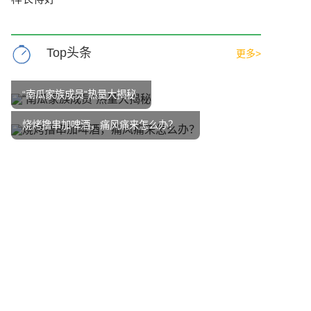
Top头条
更多>
“南瓜家族成员”热量大揭秘
烧烤撸串加啤酒，痛风痛来怎么办？