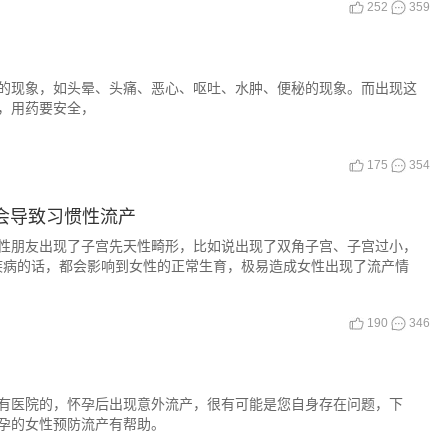
252
359
的现象，如头晕、头痛、恶心、呕吐、水肿、便秘的现象。而出现这
，用药要安全，
175
354
会导致习惯性流产
女性朋友出现了子宫先天性畸形，比如说出现了双角子宫、子宫过小，
疾病的话，都会影响到女性的正常生育，极易造成女性出现了流产情
190
346
有医院的，怀孕后出现意外流产，很有可能是您自身存在问题，下
孕的女性预防流产有帮助。