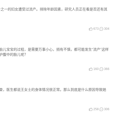
三分之一的妇女遭受过流产。排除年龄因素，研究人员正在看是否还有其
673
304
胎儿宝宝的过程，是需要万事小心，捎有不慎，都可能发生“流产”这样
护腹中的胎儿呢？
160
366
查，医生都说王女士的身体情况很正常。那么到底是什么原因导致她
258
306