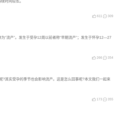
持续时间较长。
611
309
为“流产”。发生于受孕12周以前者称“早期流产”；发生于怀孕12—27
266
354
呢?其实受孕的季节也会影响流产。这是怎么回事呢?本文我们一起来
173
355