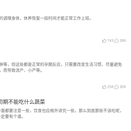
的调理身体，休养恢复一段时间才能正常工作上班。
743
399
肿等，但这些都是正常的孕期反应，只需要改变生活习惯，尽量避免
，而导致流产、小产等。
258
309
初期不能吃什么蔬菜
方面都要注意一些，饮食也应格外讲究一些，那么到底那些不该吃呢，
一定要有个谱。