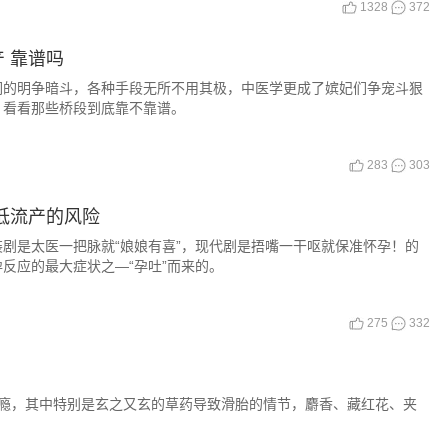
1328
372
 靠谱吗
们的明争暗斗，各种手段无所不用其极，中医学更成了嫔妃们争宠斗狠
，看看那些桥段到底靠不靠谱。
283
303
低流产的风险
剧是太医一把脉就“娘娘有喜”，现代剧是捂嘴一干呕就保准怀孕！的
反应的最大症状之—“孕吐”而来的。
275
332
瘾，其中特别是玄之又玄的草药导致滑胎的情节，麝香、藏红花、夹