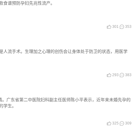
款食谱预防孕妇先兆性流产。
301
353
是人流手术。生理加之心理的创伤会让身体处于防卫的状态，用医学
293
383
剧情。广东省第二中医院妇科副主任医师陈小平表示，近年来未婚先孕的
的学生。
325
309