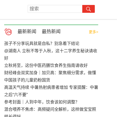
最新新闻
最热新闻
更多>
孩子不分享玩具就是自私？别急着下结论
@湖南人 立秋不等于入秋，这十二字养生秘诀请收
好
立秋将至，这份中医药膳饮食养生指南请收好
财经峰会双奖加身｜加贝高：聚焦细分需求，做懂
中国孩子的儿童奶粉国货
高温天气持续 中暑热射病患者增加 专家提醒：中暑
之后“六不要”
参考封面｜人到中年，饮食该如何调整？
混合喂养不焦虑：高频疑问全解析，这样做宝宝照
样长得好