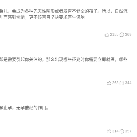
胎儿，会成为各种先天性畸形或者发育不健全的孩子。所以，自然流
儿而感到惋惜，更不该盲目坚决要求医生保胎。
2155
369
却是需要引起你关注的，那么出现哪些征兆时你需要立即就医，哪些
268
344
孕止孕，无孕催经的作用。
314
357