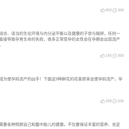
603
306
结合、适当的生化环境与内分泌平衡以及健康的子宫与输卵，任何一
直接导致孕育生命的失败，很多正常受孕的女性会在孕期会出现流产
。
193
300
成为使孕妈流产的凶手！下面这9种鲜花的花香原来会使孕妈流产，孕
359
336
需要各种照顾自己和腹中胎儿的健康。不仅要保证丰富的营养、充足