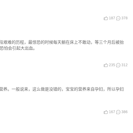
187
378
段艰难的历程，最惊恐的时候每天躺在床上不敢动，等三个月后被抬
院恐怕会引起大出血。
235
312
营养。一般说来，这么做是没错的，宝宝的营养来自孕妇，所以孕妇
167
386