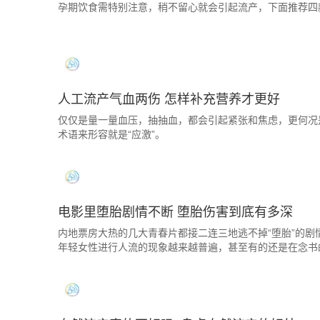
孕期饮食需特别注意，稍不留心就会引起流产，下面推荐四
人工流产气血两伤 怎样补充营养才更好
仅仅是量一量血压，抽抽血，都会引起紧张和焦虑，更何况
术语来形容就是“应激”。
电影里堕胎剧情不断 堕胎伤害到底有多深
内地票房大热的几大青春片都接二连三地逃不掉“堕胎”的
年轻女性进行人流的现象越来越普遍，甚至有的还是在念书