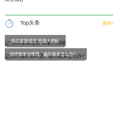
Top头条
更多>
“南瓜家族成员”热量大揭秘
烧烤撸串加啤酒，痛风痛来怎么办？