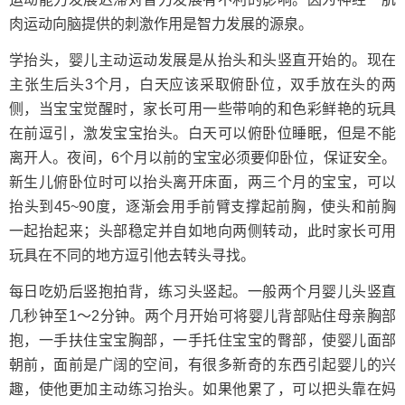
肉运动向脑提供的刺激作用是智力发展的源泉。
学抬头，婴儿主动运动发展是从抬头和头竖直开始的。现在
主张生后头3个月，白天应该采取俯卧位，双手放在头的两
侧，当宝宝觉醒时，家长可用一些带响的和色彩鲜艳的玩具
在前逗引，激发宝宝抬头。白天可以俯卧位睡眠，但是不能
离开人。夜间，6个月以前的宝宝必须要仰卧位，保证安全。
新生儿俯卧位时可以抬头离开床面，两三个月的宝宝，可以
抬头到45~90度，逐渐会用手前臂支撑起前胸，使头和前胸
一起抬起来；头部稳定并自如地向两侧转动，此时家长可用
玩具在不同的地方逗引他去转头寻找。
每日吃奶后竖抱拍背，练习头竖起。一般两个月婴儿头竖直
几秒钟至1～2分钟。两个月开始可将婴儿背部贴住母亲胸部
抱，一手扶住宝宝胸部，一手托住宝宝的臀部，使婴儿面部
朝前，面前是广阔的空间，有很多新奇的东西引起婴儿的兴
趣，使他更加主动练习抬头。如果他累了，可以把头靠在妈