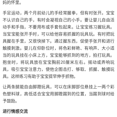
妈的怀里。
手足运动，两个月前幼儿的手经常握拳，但有时张开。宝宝
不认识自己的手，有时会凝视自己的小手。要让婴儿自由活
动手和手指，不要用布或手套包起来。让宝宝练习握玩具。
当宝宝能张开手时，可以给他容易抓握的玩具玩。有时把玩
具握在手里，又很快掉下。通过握东西，促使手张开和进行
触摸刺激。婴儿在仰卧位时，将色彩鲜艳、有响声、大小适
当的玩具挂在小床上方，宝宝能够抓到的地方，拍打玩具。
抱坐时，将玩具放在宝宝胸前20厘米左右。摇动或弄响玩
具，吸引宝宝注意力，使他企图击打、够取、抓握、触摸玩
具。这样练习有助于宝宝提早伸手抓物。
让两条腿能自由脚蹬玩具，可以在床脚部位悬挂上一两个彩
色塑料球，高低适合宝宝用脚蹬踢到的位置，当踢到球时给
予鼓励。
进行情感交流