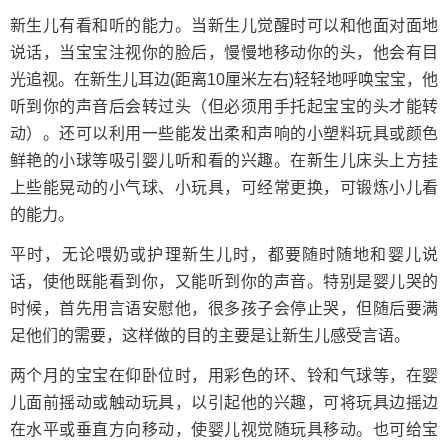
新生儿有看和听的能力。当新生儿觉醒时可以和他面对面地
说话，当宝宝注视你的脸后，慢慢地移动你的头，他会有目
光追视。在新生儿耳边(距离10厘米左右)轻轻地呼唤宝宝，他
听到你的声音后会转过头（但必须用手托起宝宝的头才能转
动）。还可以利用一些能发出柔和声响的小塑料玩具或颜色
鲜艳的小球等吸引婴儿听和看的兴趣。在新生儿床头上方挂
上些能晃动的小气球、小玩具，可经常更换，可锻炼小儿看
的能力。
平时，无论喂奶或护理新生儿时，都要随时随地和婴儿说
话，使他既能看到你，又能听到你的声音。特别是婴儿哭的
时候，首先用言语安慰他，很多孩子会停止哭，但随后要满
足他们的需要，这样做的目的主要是让新生儿感受言语。
两个月的宝宝在仰卧位时，用彩色的环、铃和气球等，在婴
儿面前摇动或触动玩具，以引起他的兴趣，可将玩具边摇边
在水平或垂直方向移动，使婴儿视觉随玩具移动。也可给宝