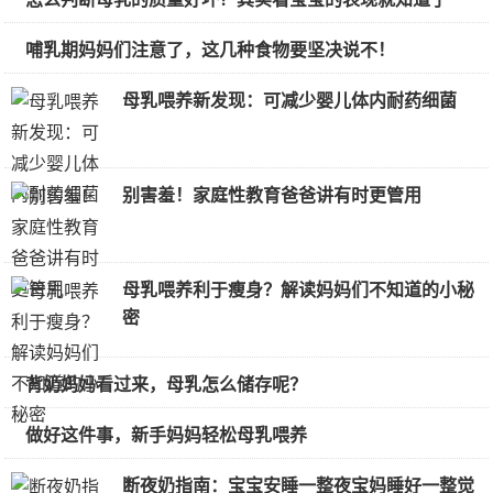
哺乳期妈妈们注意了，这几种食物要坚决说不！
母乳喂养新发现：可减少婴儿体内耐药细菌
别害羞！家庭性教育爸爸讲有时更管用
母乳喂养利于瘦身？解读妈妈们不知道的小秘
密
背奶妈妈看过来，母乳怎么储存呢？
做好这件事，新手妈妈轻松母乳喂养
断夜奶指南：宝宝安睡一整夜宝妈睡好一整觉