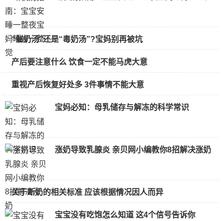
“催奶汤”还是“毒奶汤”?宝妈别再被坑
产后要注意什么 饮食一定不能马虎大意
重视产后恢复好处多 3件事情不能大意
宝妈必知：母乳储存与解冻的科学常识
涨奶导致乳腺炎 亲贝网小编教你8招解决涨奶
关于断奶的相关标准 应该根据情况因人而异
宝宝没有吃饱怎么知道 这4个信号告诉你