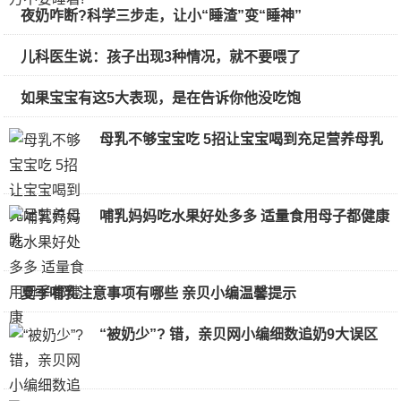
夜奶咋断?科学三步走，让小“睡渣”变“睡神”
儿科医生说：孩子出现3种情况，就不要喂了
如果宝宝有这5大表现，是在告诉你他没吃饱
母乳不够宝宝吃 5招让宝宝喝到充足营养母乳
哺乳妈妈吃水果好处多多 适量食用母子都健康
夏季哺乳注意事项有哪些 亲贝小编温馨提示
“被奶少”? 错，亲贝网小编细数追奶9大误区