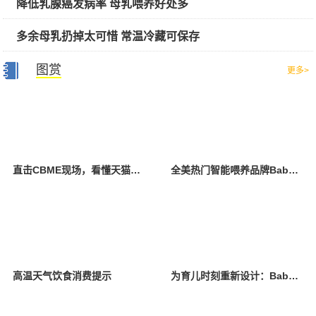
降低乳腺癌发病率 母乳喂养好处多
多余母乳扔掉太可惜 常温冷藏可保存
图赏
更多>
直击CBME现场，看懂天猫母婴“造牌”逻辑
全美热门智能喂养品牌Baby Brezza登陆中国，携手中西宝贝赋能轻松育儿
高温天气饮食消费提示
为育儿时刻重新设计：Babycare首创“时间之间”概念艺术展登陆2026 CBME