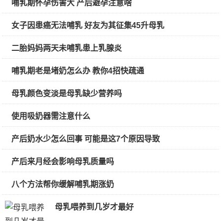
哺乳期怀孕伤害大 产后避孕注意啥
女子因患癌无法哺乳 好友为其征集45升母乳
二胎妈妈两天未哺乳患上乳腺炎
哺乳期老是堵奶怎么办 教你4招快疏通
母乳颜色变淡是母乳缺少营养吗
使用吸奶器需注意什么
产后奶水少怎么回事 可能是这7个原因导致
产后来月经会影响母乳质量吗
八个方法帮你缓解哺乳期涨奶
母乳喂养到几岁才最好