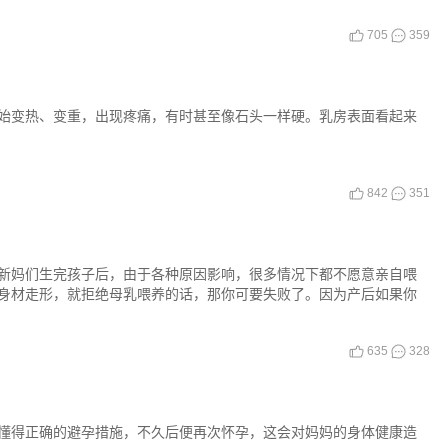
705
359
始变热、变重，出现疼痛，有时甚至像石头一样硬。乳房表面看起来
842
351
新妈们生完孩子后，由于各种原因影响，很多情况下都不愿意亲自喂
身材走形，就拒绝母乳喂养的话，那你可要失败了。因为产后如果你
635
328
懂得正确的避孕措施，不久后便再次怀孕，这会对妈妈的身体健康造