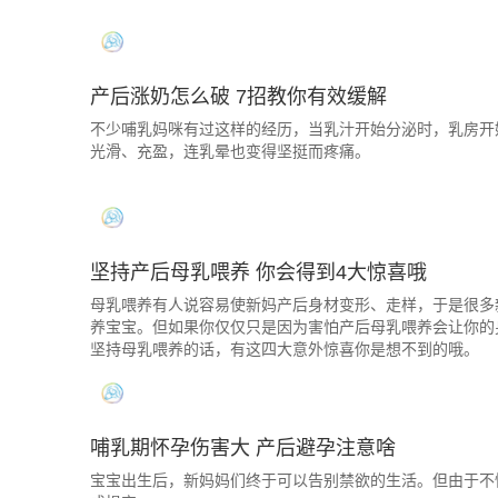
产后涨奶怎么破 7招教你有效缓解
不少哺乳妈咪有过这样的经历，当乳汁开始分泌时，乳房开
光滑、充盈，连乳晕也变得坚挺而疼痛。
坚持产后母乳喂养 你会得到4大惊喜哦
母乳喂养有人说容易使新妈产后身材变形、走样，于是很多
养宝宝。但如果你仅仅只是因为害怕产后母乳喂养会让你的
坚持母乳喂养的话，有这四大意外惊喜你是想不到的哦。
哺乳期怀孕伤害大 产后避孕注意啥
宝宝出生后，新妈妈们终于可以告别禁欲的生活。但由于不