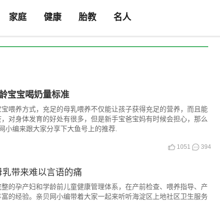
家庭
健康
胎教
名人
月龄宝宝喝奶量标准
宝宝喂养方式，充足的母乳喂养不仅能让孩子获得充足的营养，而且能
疫，对身体发育的好处有很多，但是新手宝爸宝妈有时候会担心，那么
网小编来跟大家分享下大鱼号上的推荐.
1051
394
母乳带来难以言语的痛
完整的孕产妇和学龄前儿童健康管理体系，在产前检查、喂养指导、产
丰富的经验。亲贝网小编带着大家一起来听听海淀区上地社区卫生服务