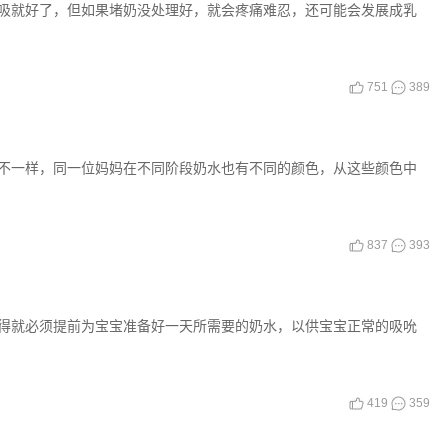
吸就好了，但如果堵奶没处理好，就会疼痛难忍，还可能会发展成乳
751
389
不一样，同一位妈妈在不同阶段奶水也有不同的颜色，从这些颜色中
837
393
得就必须提前为宝宝准备好一天所需要的奶水，以供宝宝正常的吸吮
419
359