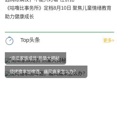
《咕噜比事务所》定档8月10日 聚焦儿童情绪教育
助力健康成长
Top头条
更多>
“南瓜家族成员”热量大揭秘
烧烤撸串加啤酒，痛风痛来怎么办？