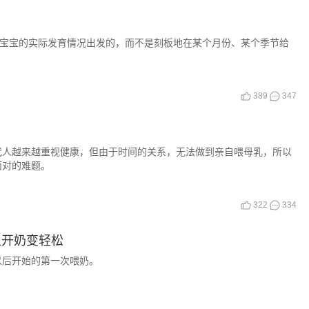
从宝宝的实际发育情况出发的，而不是刻板地在某个月份、某个季节给
389
347
代人越来越重视健康，但由于时间的关系，无法做到亲自喂母乳，所以
面对的难题。
322
334
让开奶变轻松
以后开始的第一次喂奶。