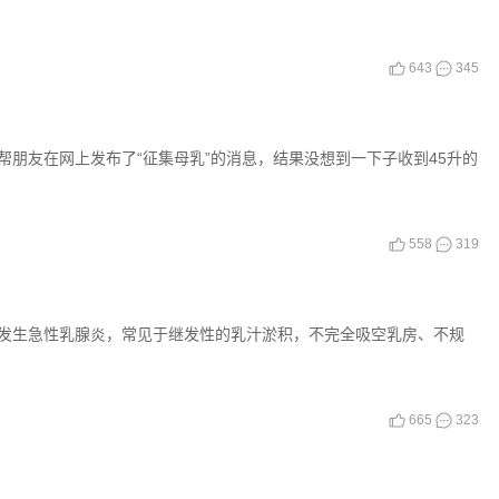
643
345
朋友在网上发布了“征集母乳”的消息，结果没想到一下子收到45升的
558
319
发生急性乳腺炎，常见于继发性的乳汁淤积，不完全吸空乳房、不规
665
323