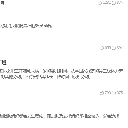
1231
374
贝网
物对消灭膀胱癌细胞效果显著。
655
394
加班
得安排女职工在哺乳未满一岁的婴儿期间，从事国家规定的第三级体力劳
事的其他劳动，不得安排其延长工作时间和夜班劳动。
793
375
和脂肪组织都会发生萎缩，而皮肤及支撑组织却相应较多，就会造成