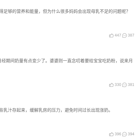
得足够的营养和能量，但为什么很多妈妈会出现母乳不足的问题呢？
447
387
月经期间奶量有点变少了。婆婆则一直念叨着要给宝宝吃奶粉，说来月
330
381
些乳汁存起来，缓解乳房的压力，避免时间过长出现涨奶。
396
394