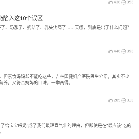
438
353
能陷入这10个误区
够了、奶涨了、奶结了、乳头疼痛了……天哪，到底是出了什么问题？
446
393
，但素食妈妈却不能吃这些，吉林国健妇产医院医生介绍，其实不少
营养，又符合妈妈的口味，一举两得。
285
313
了给宝宝喂奶”成了我们最理直气壮的理由，但即使是在“最应该”吃的
。