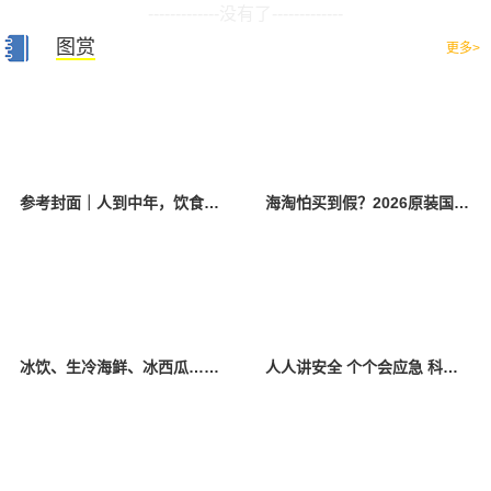
-------------没有了-------------
图赏
更多>
参考封面｜人到中年，饮食该如何调整？
海淘怕买到假？2026原装国产羊奶粉靠谱的正规品牌有哪些？
冰饮、生冷海鲜、冰西瓜……泉州人夏季“标配”饮食极易引发胃肠炎
人人讲安全 个个会应急 科学应对防震避险