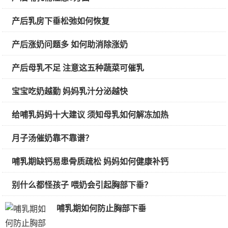
产后乳房下垂松弛如何恢复
产后涨奶问题多 如何助消除涨奶
产后母乳不足 注意这五种蔬菜可催乳
宝宝吃奶越勤 妈妈乳汁分泌越快
给哺乳妈妈十大建议 须知母乳如何解冻加热
月子汤催奶靠不靠谱？
哺乳期缺钙易患骨质疏松 妈妈如何健康补钙
别什么都怪孩子 喂奶会引起胸部下垂？
哺乳期如何防止胸部下垂