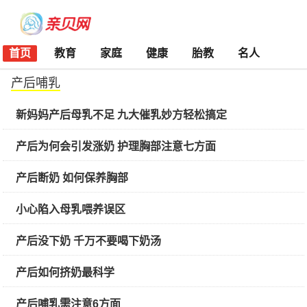
首页
教育
家庭
健康
胎教
名人
产后哺乳
新妈妈产后母乳不足 九大催乳妙方轻松搞定
产后为何会引发涨奶 护理胸部注意七方面
产后断奶 如何保养胸部
小心陷入母乳喂养误区
产后没下奶 千万不要喝下奶汤
产后如何挤奶最科学
产后哺乳需注意6方面