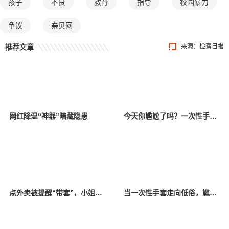
孩子
不良
教育
指导
校园暴力
争议
亲贝网
推荐文章
来源：检察日报
网红降温“神器”暗藏隐患
今天你尴尬了吗？一次性手套低俗变装引消费者反感
点外卖被提醒“带套”，小姐姐感觉有被冒犯到，怒斥恶俗商家
当一次性手套走向低俗，尴尬的不仅是成年人