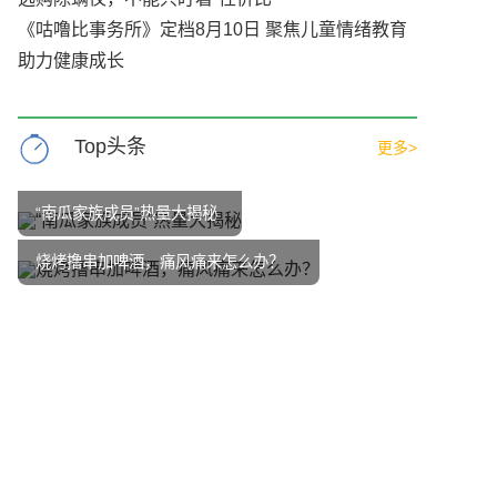
《咕噜比事务所》定档8月10日 聚焦儿童情绪教育
助力健康成长
Top头条
更多>
“南瓜家族成员”热量大揭秘
烧烤撸串加啤酒，痛风痛来怎么办？