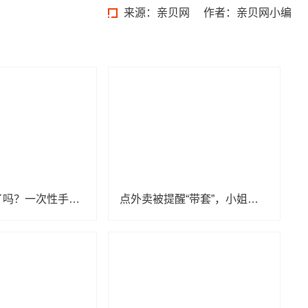
来源：
亲贝网
作者：亲贝网小编
今天你尴尬了吗？一次性手套低俗变装引消费者反感
点外卖被提醒“带套”，小姐姐感觉有被冒犯到，怒斥恶俗商家