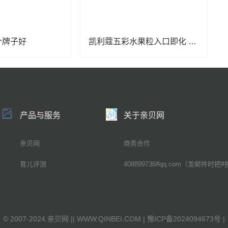
个牌子好
凯利蔻五彩水果粒入口即化 酸甜可口
产品与服务
关于亲贝网
亲贝网
商务合作
育儿评测
408899736#qq.com（发邮件时把#
©
2007-2024 亲贝网 |
| WWW.QINBEI.COM |
豫ICP备2024094673号
|