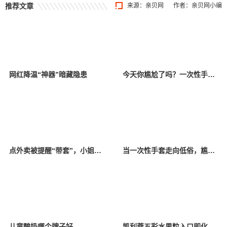
推荐文章
来源：
亲贝网
作者：亲贝网小编
网红降温“神器”暗藏隐患
今天你尴尬了吗？一次性手套低俗变装引消费者反感
点外卖被提醒“带套”，小姐姐感觉有被冒犯到，怒斥恶俗商家
当一次性手套走向低俗，尴尬的不仅是成年人
儿童酸奶哪个牌子好
凯利蔻五彩水果粒入口即化 酸甜可口