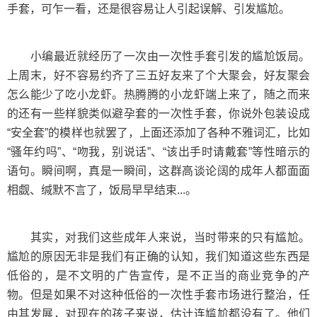
手套，可乍一看，还是很容易让人引起误解、引发尴尬。
小编最近就经历了一次由一次性手套引发的尴尬饭局。
上周末，好不容易约齐了三五好友来了个大聚会，好友聚会
怎么能少了吃小龙虾。热腾腾的小龙虾端上来了，随之而来
的还有一些样貌类似避孕套的一次性手套，你说外包装设成
“安全套”的模样也就罢了，上面还添加了各种不雅词汇，比如
“骚年约吗”、“吻我，别说话”、“该出手时请戴套”等性暗示的
语句。瞬间啊，真是一瞬间，这群高谈论阔的成年人都面面
相觑、缄默不言了，饭局早早结束...。
其实，对我们这些成年人来说，当时带来的只有尴尬。
尴尬的原因无非是我们有正确的认知，我们知道这些东西是
低俗的，是不文明的广告宣传，是不正当的商业竞争的产
物。但是如果不对这种低俗的一次性手套市场进行整治，任
由其发展，对现在的孩子来说，估计连尴尬都没有了。他们