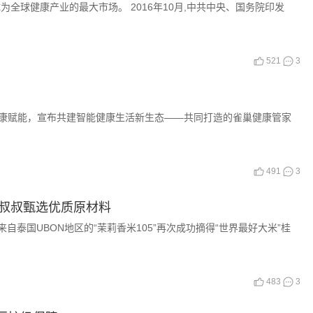
球健康产业的最大市场。 2016年10月,中共中央、国务院印发
521
3
赋能，宣布共建智能健康生活新生态——共同打造的雀巢健康管家
491
3
克叔叔甄选优质原材料
自泰国UBON地区的“茉莉香米105”再次成功摘得“世界最好大米”桂
483
3