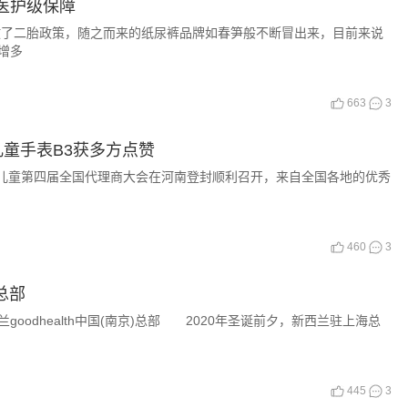
医护级保障
放了二胎政策，随之而来的纸尿裤品牌如春笋般不断冒出来，目前来说
增多
663
3
儿童手表B3获多方点赞
60儿童第四届全国代理商大会在河南登封顺利召开，来自全国各地的优秀
460
3
总部
health中国(南京)总部 2020年圣诞前夕，新西兰驻上海总
445
3