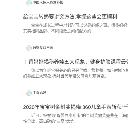
中国人保人身意外险
给宝宝转奶要讲究方法,掌握这些会更顺利
宝宝在成长过程中,“转奶”可以说是必经之事。很多妈妈
其实相同品牌、不同段数之间的配方奶
妈咪爱益生菌
丁香妈妈揭秘养娃五大现象，健身护肤课程最
你以为年轻宝妈关心的只是早教、营养餐、如何哄娃?其实
妈养娃五大现象,折射当代年轻父母育儿观转变。
丁香妈妈
2020年宝宝树金树奖揭晓 360儿童手表斩获“
近日，被誉为“母婴界奥斯卡”的金树奖颁奖盛典在上海隆
性价比、高口碑的“三高”优势，