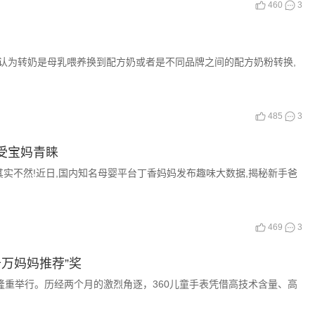
460
3
认为转奶是母乳喂养换到配方奶或者是不同品牌之间的配方奶粉转换,
485
3
受宝妈青睐
不然!近日,国内知名母婴平台丁香妈妈发布趣味大数据,揭秘新手爸
469
3
千万妈妈推荐”奖
重举行。历经两个月的激烈角逐，360儿童手表凭借高技术含量、高