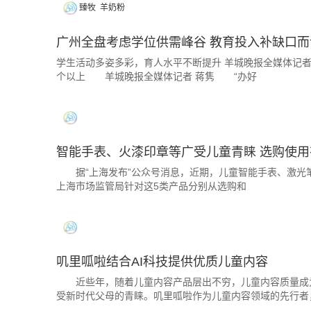
臻牧
羊奶粉
广州全盘考虑学位供需峰谷 教育投入补缺口而
学生活动多姿多彩，育人水平不断提升 羊城晚报全媒体记者
个以上 羊城晚报全媒体记者 蒋隽 “办好
智能手表、火漆印章等广受儿童青睐 选购使
据“上海发布”公众号消息，近期，儿童智能手表、激光笔
上海市场监管局针对这5类产品分别从选购和
叽里呱啦结合AI科技提供优质儿童内容
近些年，随着儿童内容产品层出不穷，儿童内容质量成为家
受新时代父母的青睐。叽里呱啦作为儿童内容领域的先行者