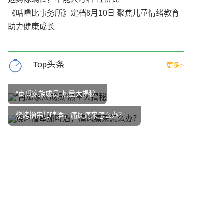
《咕噜比事务所》定档8月10日 聚焦儿童情绪教育
助力健康成长
Top头条
更多>
“南瓜家族成员”热量大揭秘
烧烤撸串加啤酒，痛风痛来怎么办？