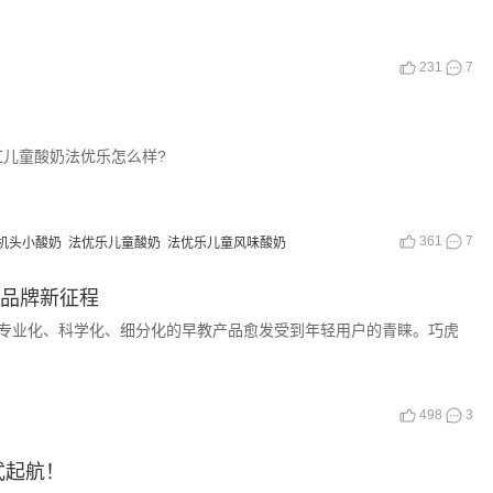
231
7
儿童酸奶法优乐怎么样?
361
7
机头小酸奶
法优乐儿童酸奶
法优乐儿童风味酸奶
教品牌新征程
业化、科学化、细分化的早教产品愈发受到年轻用户的青睐。巧虎
498
3
式起航！