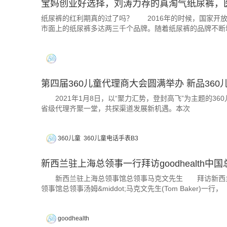
宝妈创业好选择，刘涛力荐的真淘气纸尿裤，
纸尿裤的红利期真的过了吗？ 2016年的时候，国家开
市面上的纸尿裤多达两三千个品牌。随着纸尿裤的品牌不断
第四届360儿童代理商大会圆满举办 新品360
2021年1月8日，以“聚力汇势，登封高飞”为主题的3
省级代理齐聚一堂，共探渠道发展新机遇。本次
360儿童
360儿童电话手表B3
新西兰驻上海总领事一行拜访goodhealth中国
新西兰驻上海总领事馆总领事马克文先生 拜访新西兰good
领事馆总领事汤姆&middot;马克文先生(Tom Baker)一行，
goodhealth