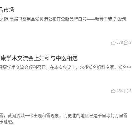
品市场
新之际,高端母婴用品爱贝港公布其全新品牌口号——精苛于我,为爱筑
578
3
殖健康学术交流会上妇科与中医相遇
生殖健康学术交流会顺利召开。在本次会议上，众多知名妇科专家，知名中
454
3
，黄河流域一带出现积雪现象，而更北的地区已是千里冰封万里雪
乐融融。