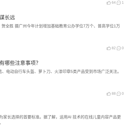
64
1
谋长远
 贺全胜 摄广州今年计划增加基础教育公办学位7万个、普高学位1万
82
0
用有哪些注意事项？
、电动自行车头盔、萝卜刀、火漆印章5类产品受到市场广泛关注。
88
0
长选择的首要标准。据了解，运用AI 技术的在线儿童内容产品更
，