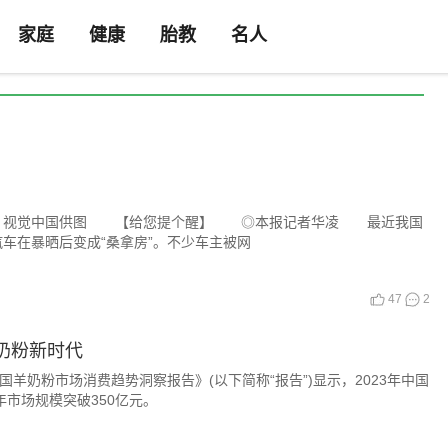
家庭
健康
胎教
名人
销。视觉中国供图 【给您提个醒】 ◎本报记者华凌 最近我国
车在暴晒后变成“桑拿房”。不少车主被网
47
2
奶粉新时代
025年中国羊奶粉市场消费趋势洞察报告》(以下简称“报告”)显示，2023年中国
8年市场规模突破350亿元。