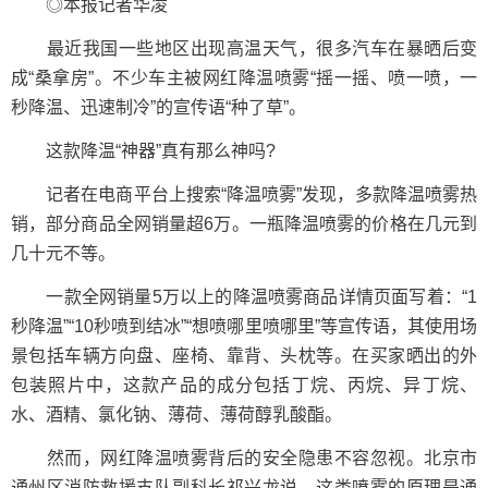
◎本报记者华凌
最近我国一些地区出现高温天气，很多汽车在暴晒后变
成“桑拿房”。不少车主被网红降温喷雾“摇一摇、喷一喷，一
秒降温、迅速制冷”的宣传语“种了草”。
这款降温“神器”真有那么神吗?
记者在电商平台上搜索“降温喷雾”发现，多款降温喷雾热
销，部分商品全网销量超6万。一瓶降温喷雾的价格在几元到
几十元不等。
一款全网销量5万以上的降温喷雾商品详情页面写着：“1
秒降温”“10秒喷到结冰”“想喷哪里喷哪里”等宣传语，其使用场
景包括车辆方向盘、座椅、靠背、头枕等。在买家晒出的外
包装照片中，这款产品的成分包括丁烷、丙烷、异丁烷、
水、酒精、氯化钠、薄荷、薄荷醇乳酸酯。
然而，网红降温喷雾背后的安全隐患不容忽视。北京市
通州区消防救援支队副科长祁兴龙说，这类喷雾的原理是通