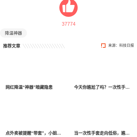
37774
降温神器
推荐文章
来源：科技日报
网红降温“神器”暗藏隐患
今天你尴尬了吗？一次性手套低俗变装引消费者反感
点外卖被提醒“带套”，小姐姐感觉有被冒犯到，怒斥恶俗商家
当一次性手套走向低俗，尴尬的不仅是成年人