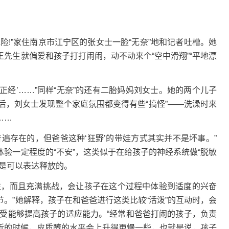
!”家住南京市江宁区的张女士一脸“无奈”地和记者吐槽。她
先生就偏爱和孩子打打闹闹，动不动来个“空中滑翔”“平地漂
正经’……”同样“无奈”的还有二胎妈妈刘女士。她的两个儿子
后，刘女士发现整个家庭氛围都变得有些“搞怪”——洗澡时来
……
存在的，但爸爸这种‘狂野’的带娃方式其实并不是坏事。”
验一定程度的“不安”，这类似于在给孩子的神经系统做“脱敏
是可以表达释放的。
，而且充满挑战，会让孩子在这个过程中体验到适度的兴奋
。”她解释，孩子在和爸爸进行这类比较“活泼”的互动时，会
些感受能够提高孩子的适应能力。“经常和爸爸打闹的孩子，负责
折的时候，皮质醇的水平会上升得更慢一些，也就是说，孩子