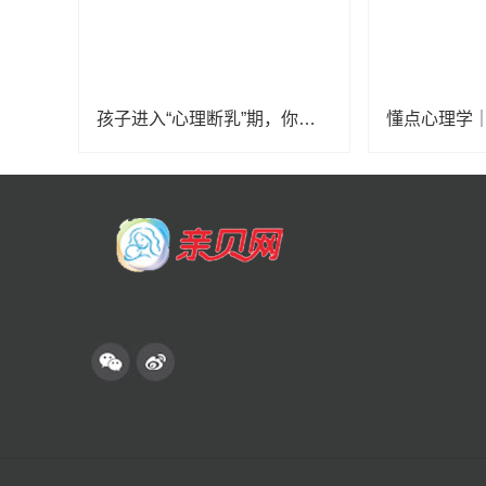
孩子进入“心理断乳”期，你知道吗？13-18岁孩子家长定要看！