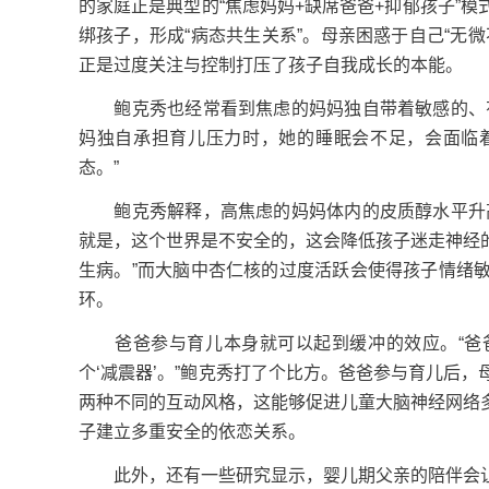
的家庭正是典型的“焦虑妈妈+缺席爸爸+抑郁孩子”
绑孩子，形成“病态共生关系”。母亲困惑于自己“无
正是过度关注与控制打压了孩子自我成长的本能。
鲍克秀也经常看到焦虑的妈妈独自带着敏感的、有
妈独自承担育儿压力时，她的睡眠会不足，会面临
态。”
鲍克秀解释，高焦虑的妈妈体内的皮质醇水平升高
就是，这个世界是不安全的，这会降低孩子迷走神经
生病。”而大脑中杏仁核的过度活跃会使得孩子情绪
环。
爸爸参与育儿本身就可以起到缓冲的效应。“爸爸
个‘减震器’。”鲍克秀打了个比方。爸爸参与育儿后
两种不同的互动风格，这能够促进儿童大脑神经网络
子建立多重安全的依恋关系。
此外，还有一些研究显示，婴儿期父亲的陪伴会让