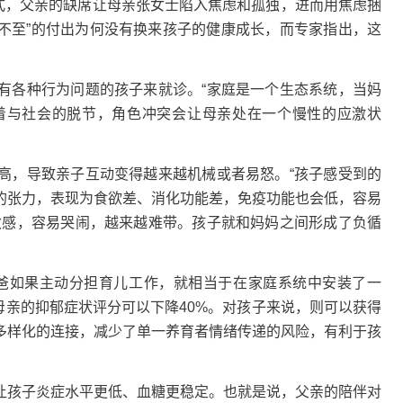
模式，父亲的缺席让母亲张女士陷入焦虑和孤独，进而用焦虑捆
微不至”的付出为何没有换来孩子的健康成长，而专家指出，这
各种行为问题的孩子来就诊。“家庭是一个生态系统，当妈
着与社会的脱节，角色冲突会让母亲处在一个慢性的应激状
，导致亲子互动变得越来越机械或者易怒。“孩子感受到的
的张力，表现为食欲差、消化功能差，免疫功能也会低，容易
敏感，容易哭闹，越来越难带。孩子就和妈妈之间形成了负循
如果主动分担育儿工作，就相当于在家庭系统中安装了一
，母亲的抑郁症状评分可以下降40%。对孩子来说，则可以获得
多样化的连接，减少了单一养育者情绪传递的风险，有利于孩
孩子炎症水平更低、血糖更稳定。也就是说，父亲的陪伴对