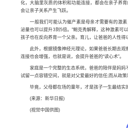
化，大脑里灰质的体积和功能连接，都会在亲子养育
会让亲子关系产生飞跃。
一般我们可能认为催产素是母亲才需要有的激素，
泌量也可以提升3到5倍。”鲍克秀解释，这种激素可
孩子也在反向养育一个父亲。育儿，让爸爸的人性得以
此外，根据镜像神经元理论，如果爸爸长期去观察
连接也会增强，也就是说，会提升爸爸的“读心术”。
家庭是一个完整的生态系统，爸爸的陪伴是妈妈不
试留一点容错空间，就是对父爱最好的信任;而从政
毕竟，父母都在场的童年，才是孩子一生最结实的
(来源：新华日报)
(视觉中国供图)