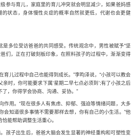
积极参与育儿，家庭里的育儿冲突就会明显减少，如果爸妈感
绷的状态，身体慢性炎症的概率自然就更低，代谢也会更健
是多位受访爸爸的共同感受。传统观念中，男性被赋予“坚
爸爸们，正在打破刻板印象，在照料孩子的过程中，渐渐变得
育儿过程中自己也能得到成长。”李昀泽说，“小孩可以教会
亲时，你可能要求下属‘星期二早七点必须到’;有了小孩之后
不了，你得学会协商、沟通、妥协。”
作用。“现在很多人有焦虑、抑郁、强迫等情绪问题，大多
你会知道很多事情不需要那样去想，你有自己的小生活。”他
恰恰能帮助调整生活重心。
。孩子出生后，爸爸大脑会发生显著的神经重构和可塑性变