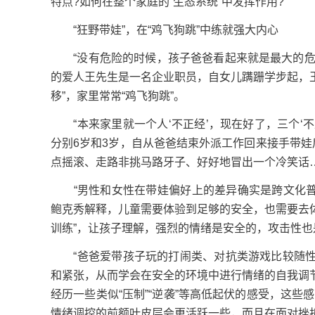
特点?如何在整个家庭的“生态系统”中发挥作用?
“狂野带娃”，在“鸡飞狗跳”中练就强大内心
“没有危险的时候，孩子爸爸看起来就是最大的危险
的爱人王先生是一名企业职员，自女儿蹒跚学步起，王
移”，家里常常“鸡飞狗跳”。
“本来家里就一个人‘不正经’，现在好了，三个‘不
分别6岁和3岁，自从爸爸结束外派工作回来接手带娃
点摇滚、走路非挑马路牙子、好好地冒出一个冷笑话
“男性和女性在带娃偏好上的差异确实是跨文化普遍
鲍克秀解释，儿童需要体验到足够的安全，也需要去体
训练”，让孩子理解，强烈的情绪是安全的，攻击性也
“爸爸爱带孩子玩的打闹类、对抗类游戏比较随性
和紧张，从而学会在安全的环境中进行情绪的自我调节
经历一些类似“压制”“逆袭”等高低起伏的感受，这
情绪调控的前额叶皮层会更活跃一些，而且在面对挫