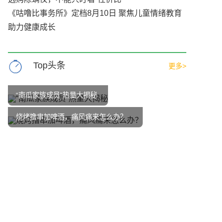
《咕噜比事务所》定档8月10日 聚焦儿童情绪教育
助力健康成长
Top头条
更多>
“南瓜家族成员”热量大揭秘
烧烤撸串加啤酒，痛风痛来怎么办？