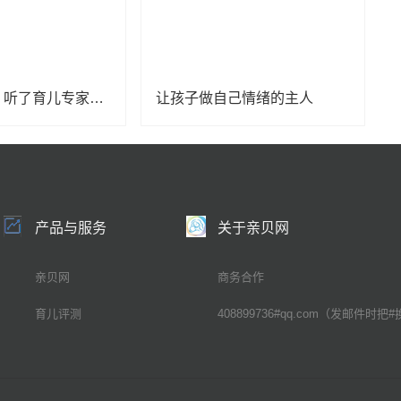
懂点心理学｜听了育儿专家的话，越来越不会带娃？
让孩子做自己情绪的主人
产品与服务
关于亲贝网
亲贝网
商务合作
育儿评测
408899736#qq.com（发邮件时把#