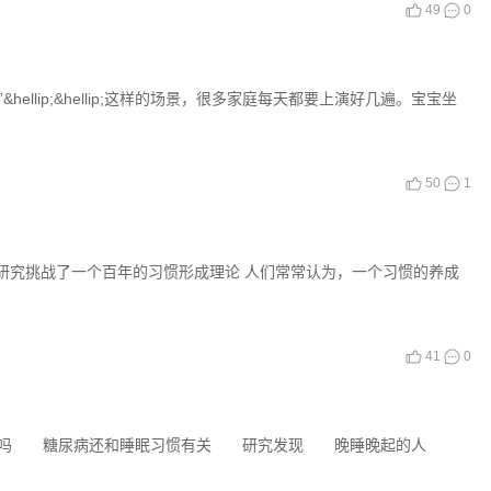
49
0
llip;&hellip;这样的场景，很多家庭每天都要上演好几遍。宝宝坐
50
1
研究挑战了一个百年的习惯形成理论 人们常常认为，一个习惯的养成
41
0
吗 糖尿病还和睡眠习惯有关 研究发现 晚睡晚起的人