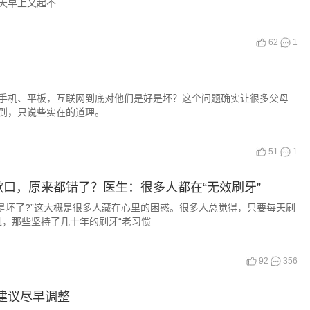
天早上又起不
62
1
手机、平板，互联网到底对他们是好是坏？这个问题确实让很多父母
到，只说些实在的道理。
51
1
口，原来都错了？医生：很多人都在“无效刷牙”
坏了?”这大概是很多人藏在心里的困惑。很多人总觉得，只要每天刷
，那些坚持了几十年的刷牙“老习惯
92
356
建议尽早调整