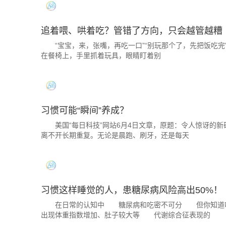
追着喂、哄着吃？管错了方向，只会越管越糟
“宝宝，来，张嘴，再吃一口”“别玩那个了，先把饭吃完”&he
在餐椅上，手里抓着玩具，眼睛盯着别
习惯可能“瞬间”养成？
美国“每日科技”网站6月4日文章，原题：令人惊讶的新
离不开长期重复。无论是晨跑、刷牙，还是每天
习惯这样睡觉的人，患糖尿病风险高出50%！
在日常的认知中 糖尿病和吃密不可分 但你知道
出现体重指数增加、肚子较大等 代谢综合征表现的