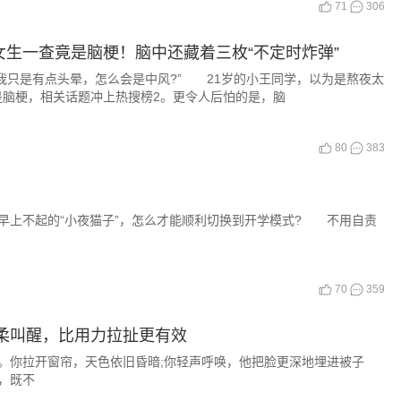
71
306
女生一查竟是脑梗！脑中还藏着三枚“不定时炸弹”
是有点头晕，怎么会是中风?” 21岁的小王同学，以为是熬夜太
是脑梗，相关话题冲上热搜榜2。更令人后怕的是，脑
80
383
上不起的“小夜猫子”，怎么才能顺利切换到开学模式? 不用自责
70
359
柔叫醒，比用力拉扯更有效
你拉开窗帘，天色依旧昏暗;你轻声呼唤，他把脸更深地埋进被子
，既不