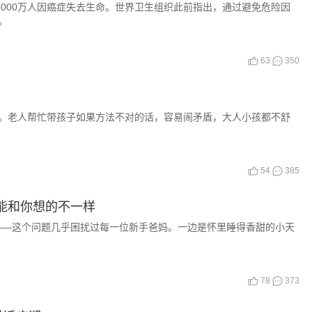
1000万人因癌症失去生命。世界卫生组织此前指出，通过避免危险因
。
63
350
。老人帮忙带孩子如果方法不对的话，容易闹矛盾，大人小孩都不舒
54
385
能和你想的不一样
”——这个问题几乎困扰过每一位新手爸妈。一边是怀里睡得香甜的小天
78
373