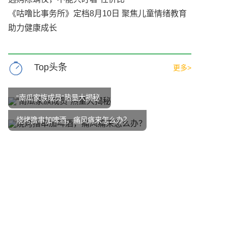
《咕噜比事务所》定档8月10日 聚焦儿童情绪教育
助力健康成长
Top头条
更多>
“南瓜家族成员”热量大揭秘
烧烤撸串加啤酒，痛风痛来怎么办？