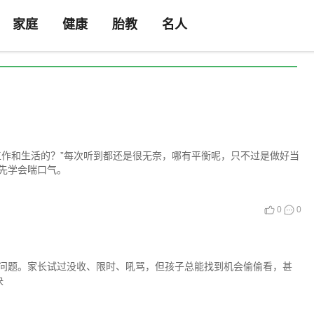
家庭
健康
胎教
名人
工作和生活的？”每次听到都还是很无奈，哪有平衡呢，只不过是做好当
先学会喘口气。
0
0
题。家长试过没收、限时、吼骂，但孩子总能找到机会偷偷看，甚
决