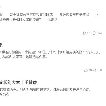
了
偷” 是全球首位不可逆致盲的眼病 多数患者早期无症状 关
哪些信号是眼睛发出的预警? 出现这
124
393
来
新手爸妈都会问一个问题：“新生儿什么时候开始更换奶瓶？”有人说几
小编就和大家直白地聊透这件事。
98
358
症状别大意｜乐健康
己的抗癌历程。他面对病魔时的坚韧，引发无数网友关注与心疼。
分的高考