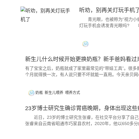
听劝，别再关灯玩手机
青光眼，也被称为“视力小
灯玩手机会诱发青光眼吗? 
新生儿什么时候开始更换奶瓶？新手爸妈看过
有了宝宝之后，奶瓶就成了家里最常见的“带娃工具”。很多
个月就得换一次，有人说只要不坏就能一直用。今天亲贝网
奶瓶
新生儿喂养
喂养方式
23岁博士研究生确诊胃癌晚期，身体出现这些
近日，23岁的博士研究生张睿，在社交平台分享了自
张睿来自云南省昭通市巧家县农村，2020年，他以650多