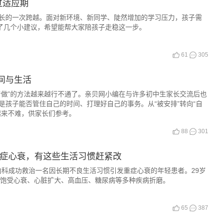
过适应期
长的一次跨越。面对新环境、新同学、陡然增加的学习压力，孩子需
理了几个小建议，希望能帮大家陪孩子走稳这一步。
61
305
间与生活
着做”的方法越来越行不通了。亲贝网小编在与许多初中生家长交流后也
孩子能否管住自己的时间、打理好自己的事务。从“被安排”转向“自
起来不难，供家长们参考。
88
301
重症心衰，有这些生活习惯赶紧改
科成功救治一名因长期不良生活习惯引发重症心衰的年轻患者。29岁
同时饱受心衰、心脏扩大、高血压、糖尿病等多种疾病折磨。
65
387