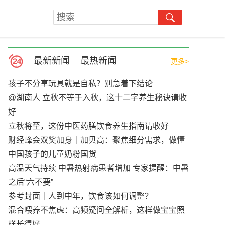
最新新闻
最热新闻
更多>
孩子不分享玩具就是自私？别急着下结论
@湖南人 立秋不等于入秋，这十二字养生秘诀请收
好
立秋将至，这份中医药膳饮食养生指南请收好
财经峰会双奖加身｜加贝高：聚焦细分需求，做懂
中国孩子的儿童奶粉国货
高温天气持续 中暑热射病患者增加 专家提醒：中暑
之后“六不要”
参考封面｜人到中年，饮食该如何调整？
混合喂养不焦虑：高频疑问全解析，这样做宝宝照
样长得好