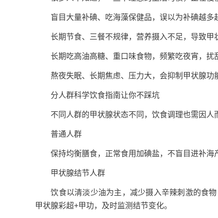
盲目大量补碘、吃海藻保健品，误以为补碘越多越
长期节食、三餐不规律，营养摄入不足，导致甲状
长期吃高油高糖、重口味食物，频繁吃夜宵，扰
熬夜失眠、长期焦虑、压力大，会抑制甲状腺功能
分人群科学饮食指南让你不踩坑
不同人群的甲状腺状态不同，饮食调理也需因人而
普通人群
保持均衡膳食，正常食用加碘盐，不盲目进补海产
甲状腺结节人群
饮食以清淡少油为主，减少摄入辛辣刺激的食物，
甲状腺彩超+甲功，及时监测结节变化。