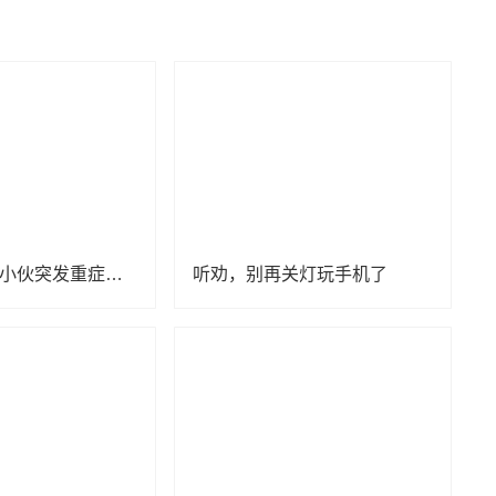
衡阳130公斤小伙突发重症心衰，有这些生活习惯赶紧改
听劝，别再关灯玩手机了