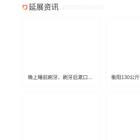
延展资讯
晚上睡前刷牙、刷牙后漱口，原来都错了？医生：很多人都在“无效刷牙”