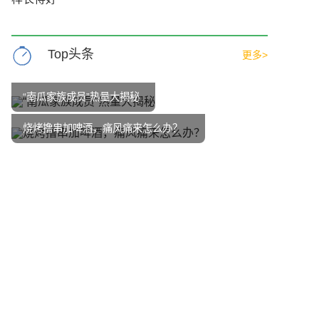
Top头条
更多>
“南瓜家族成员”热量大揭秘
烧烤撸串加啤酒，痛风痛来怎么办？