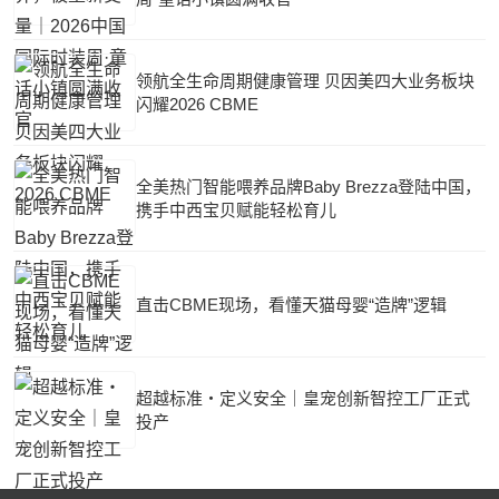
领航全生命周期健康管理 贝因美四大业务板块
闪耀2026 CBME
全美热门智能喂养品牌Baby Brezza登陆中国，
携手中西宝贝赋能轻松育儿
直击CBME现场，看懂天猫母婴“造牌”逻辑
超越标准・定义安全｜皇宠创新智控工厂正式
投产