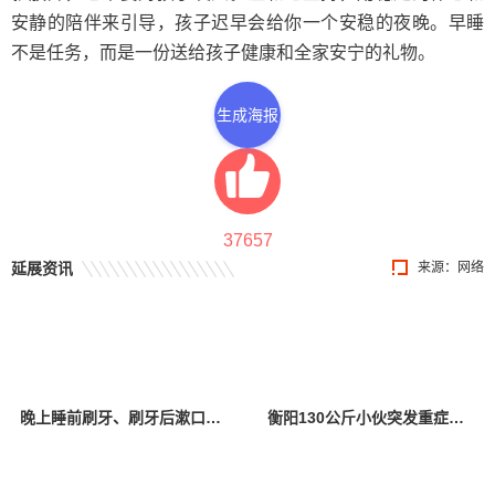
安静的陪伴来引导，孩子迟早会给你一个安稳的夜晚。早睡
不是任务，而是一份送给孩子健康和全家安宁的礼物。
生成海报
37657
延展资讯
来源：网络
晚上睡前刷牙、刷牙后漱口，原来都错了？医生：很多人都在“无效刷牙”
衡阳130公斤小伙突发重症心衰，有这些生活习惯赶紧改