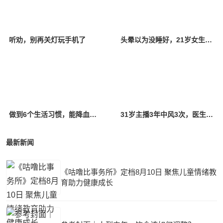
听劝，别再关灯玩手机了
头晕以为没睡好，21岁女生一查竟是脑梗！脑中还藏着三枚“不定时炸弹”
做到6个生活习惯，能降血压！转发收藏
31岁主播3年中风3次，医生：不良生活习惯是“元凶”
最新新闻
《咕噜比事务所》定档8月10日 聚焦儿童情绪教
育助力健康成长