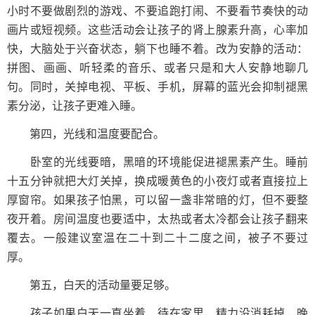
小时不要做剧烈的游戏、不要追跑打闹、不要看节奏快的动
画片或短视频。这些活动会让孩子的肾上腺素升高，心率加
快，大脑处于兴奋状态，躺下也睡不着。改为安静的活动：
拼图、画画、听轻柔的音乐、或者只是和大人安静地聊几
句。同时，关掉电视、平板、手机，屏幕的蓝光会抑制褪黑
素分泌，让孩子更难入睡。
第四，光线和温度要配合。
卧室的光线要暗，黑暗的环境能促进褪黑素产生。睡前
十五分钟就把大灯关掉，换成暖黄色的小夜灯或者直接拉上
厚窗帘。如果孩子怕黑，可以留一盏非常暗的灯，但不要整
夜开着。房间温度也要适中，太热或者太冷都会让孩子翻来
覆去。一般建议室温在二十到二十二度之间，被子不要过
厚。
第五，白天的活动量要足够。
孩子如果白天一直坐着、待在家里，精力没消耗掉，晚