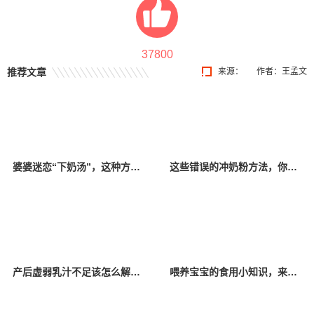
37800
推荐文章
来源：
作者：王孟文
婆婆迷恋“下奶汤”，这种方法真的有效吗？科学催奶才是正确方法！
这些错误的冲奶粉方法，你中招了吗？
产后虚弱乳汁不足该怎么解决？
喂养宝宝的食用小知识，来看→