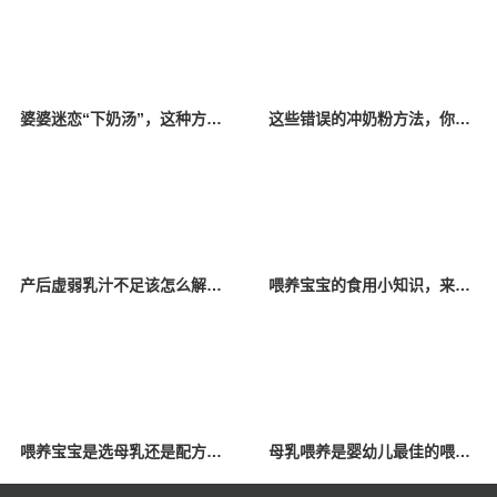
婆婆迷恋“下奶汤”，这种方法真的有效吗？科学催奶才是正确方法！
这些错误的冲奶粉方法，你中招了吗？
产后虚弱乳汁不足该怎么解决？
喂养宝宝的食用小知识，来看→
喂养宝宝是选母乳还是配方奶？
母乳喂养是婴幼儿最佳的喂养方式