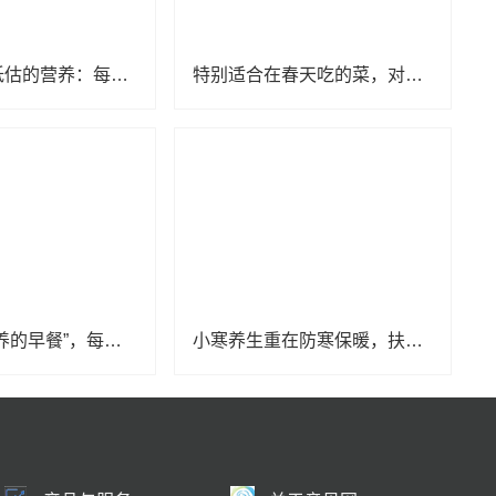
一种被严重低估的营养：每天吃点它，或能抵消熬夜伤害！很多人没吃够
特别适合在春天吃的菜，对肝脏很友好
被称为“最营养的早餐”，每天吃1个更健康！
小寒养生重在防寒保暖，扶阳补肾，可适当多吃这两种肉