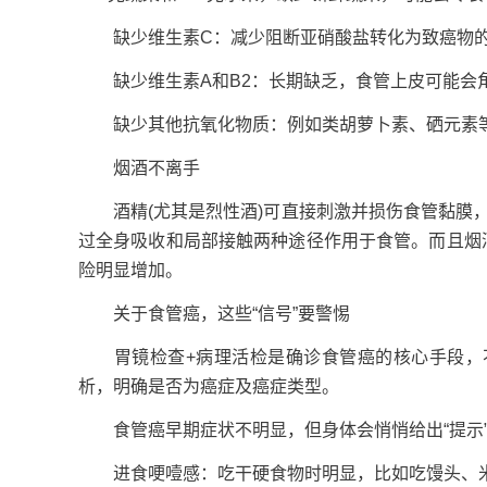
缺少维生素C：减少阻断亚硝酸盐转化为致癌物的可
缺少维生素A和B2：长期缺乏，食管上皮可能会角
缺少其他抗氧化物质：例如类胡萝卜素、硒元素等
烟酒不离手
酒精(尤其是烈性酒)可直接刺激并损伤食管黏膜，
过全身吸收和局部接触两种途径作用于食管。而且烟
险明显增加。
关于食管癌，这些“信号”要警惕
胃镜检查+病理活检是确诊食管癌的核心手段，不
析，明确是否为癌症及癌症类型。
食管癌早期症状不明显，但身体会悄悄给出“提示”
进食哽噎感：吃干硬食物时明显，比如吃馒头、米