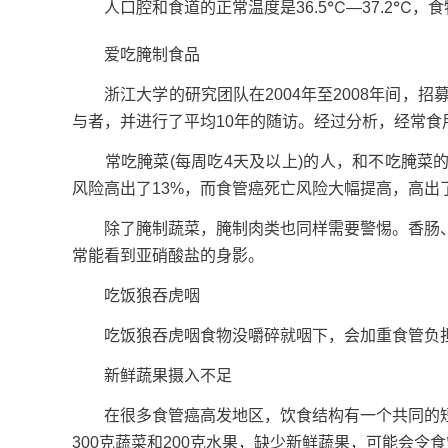
人口腔和食道的正常温度是36.5℃—37.2℃，食
爱吃腌制食品
浙江大学的研究团队在2004年至2008年间，招
与者，并进行了平均10年的随访。经过分析，经常
常吃腌菜(每周吃4天及以上)的人，和不吃腌菜的
风险高出了13%，而食管癌死亡风险大幅提高，高出了
除了腌制蔬菜，腌制肉类也同样需要警惕。香肠、
常能看到亚硝酸盐的身影。
吃饭狼吞虎咽
吃饭狼吞虎咽食物没嚼碎就咽下，会加重食管负担
新鲜蔬果摄入不足
在很多食管癌高发地区，饮食结构有一个共同的短
300克蔬菜和200克水果，缺少新鲜蔬果，可能会令