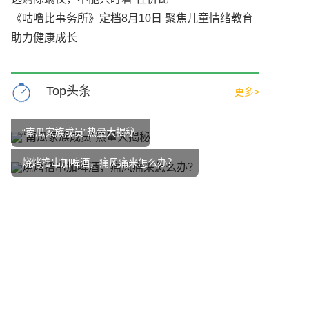
《咕噜比事务所》定档8月10日 聚焦儿童情绪教育
助力健康成长
Top头条
更多>
“南瓜家族成员”热量大揭秘
烧烤撸串加啤酒，痛风痛来怎么办？