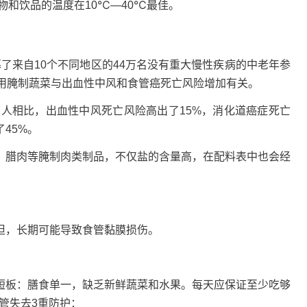
物和饮品的温度在10℃—40℃最佳。
募了来自10个不同地区的44万名没有重大慢性疾病的中老年参
食用腌制蔬菜与出血性中风和食管癌死亡风险增加有关。
人相比，出血性中风死亡风险高出了15%，消化道癌症死亡
45%。
腊肉等腌制肉类制品，不仅盐的含量高，在配料表中也会经
，长期可能导致食管黏膜损伤。
板：膳食单一，缺乏新鲜蔬菜和水果。每天应保证至少吃够
食管失去3重防护：