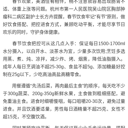
春节欢聚，美酒佳肴相伴，稍不注意就容易出现肠胃不
适、体重上涨等问题。杭州市第一人民医院吴山院区胸部肿
瘤科二病区副护士长方卉提醒，春节饮食牢记“有节”原则，做
好饮食搭配、把控进食方式，兼顾吃动平衡，才能尽享节日
欢乐的同时，守护身体健康。
春节饮食把控可从这几点入手：保证每日1500-1700ml
水分摄入，以白开水、淡茶水为宜，少量多次饮用;烹饪多选
用蒸、煮、炖、凉拌，减少炸、烤、烟熏，降低油脂摄入。
成年人每日烹调油不超25-30g、食盐不超5g、添加糖最好控
制在25g以下，少吃高油高盐高糖零食。
用餐遵循“先汤后菜，再肉最后主食”的顺序，每天吃不少
于300g蔬菜、200g-350g新鲜水果，主食做到粗细搭配，避
免重油主食。进食时细嚼慢咽，每口咀嚼20-30次，避免过量
进食。并且饮酒要适量，男性每日酒精量不超25克、女性不
超15克，不空腹饮酒。