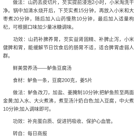
做法：山药去皮切片，芡实提前浸泡2小时，小米淘洗干
净。锅中加清水烧开后，下芡实煮15分钟，再放入小米和大
枣煮20分钟，随后加入山药慢熬10分钟，最后加入适量枸
杞，可根据口味加少量冰糖调味。
功效：山药补脾养胃，芡实益肾固精、补脾止泻，小米
健脾和胃，能缓解节日饮食后的肠胃不适，适合脾胃虚弱人
群。
鲜美营养汤——鲈鱼豆腐汤
食材：鲈鱼一条，豆腐200克，姜5片
做法：鲈鱼改刀，加盐、姜腌制10分钟;把鲈鱼煎至两面
金黄;加入水、大火煮沸，煮至汤汁奶白色;加入豆腐，中火煮
10分钟;加入调味即可。
功效：补充蛋白质、促进钙吸收、保护心血管。
转自：每日商报