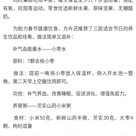
同时兼顾吃动平衡，每天保证至少六千步运动量，搭配
有氧、抗阻等运动。零食优选新鲜水果、原味坚果、无糖酸
奶。
为助力春节健康饮食，方卉还推荐了三款适合节日的养
生饮品和佳肴，做法简单又滋补：
补气血能量水——小枣水
原料：7颗去核小枣
做法：提前一晚将小枣放入保温杯，倒入开水泡一整
晚，第二天早上空腹饮用即可。
功效：补气养血、改善睡眠、促进消化、增强免疫力。
养胃粥——芡实山药小米粥
食材：小米50克、新鲜山药半根、芡实30克、大枣4
颗、枸杞适量