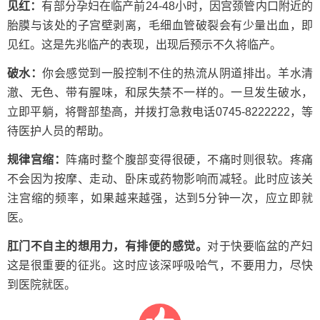
见红：
有部分孕妇在临产前24-48小时，因宫颈管内口附近的
胎膜与该处的子宫壁剥离，毛细血管破裂会有少量出血，即
见红。这是先兆临产的表现，出现后预示不久将临产。
破水：
你会感觉到一股控制不住的热流从阴道排出。羊水清
澈、无色、带有腥味，和尿失禁不一样的。一旦发生破水，
立即平躺，将臀部垫高，并拨打急救电话0745-8222222，等
待医护人员的帮助。
规律宫缩：
阵痛时整个腹部变得很硬，不痛时则很软。疼痛
不会因为按摩、走动、卧床或药物影响而减轻。此时应该关
注宫缩的频率，如果越来越强，达到5分钟一次，应立即就
医。
肛门不自主的想用力，有排便的感觉。
对于快要临盆的产妇
这是很重要的征兆。这时应该深呼吸哈气，不要用力，尽快
到医院就医。